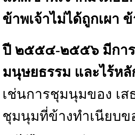
ข้าพเจ้าไม่ได้ถูกเผา ข
ปี ๒๕๕๔
-
๒๕๕๖ มีการ
มนุษยธรรม และไร้หลัก
เช่นการชุมนุมของ เสธ
ชุมนุมที่ข้างทำเนียบ