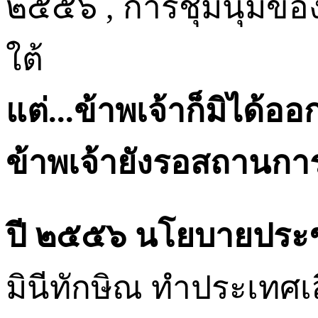
๒๕๕๖ , การชุมนุมขอ
ใต้
แต่
...
ข้าพเจ้าก็มิได้อ
ข้าพเจ้ายังรอสถานกา
ปี ๒๕๕๖ นโยบายประชา
มินีทักษิณ ทำประเทศเ