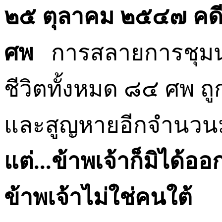
๒๕ ตุลาคม ๒๕๔๗
คด
ศพ
การสลายการชุมนุม
ชีวิตทั้งหมด ๘๔ ศพ ถ
และสูญหายอีกจำนวน
แต่
...
ข้าพเจ้าก็มิได้อ
ข้าพเจ้าไม่ใช่คนใต้