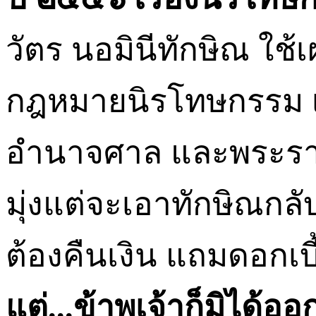
วัตร นอมินีทักษิณ ใช้
กฎหมายนิรโทษกรรม เห
อำนาจศาล และพระรา
มุ่งแต่จะเอาทักษิณกลั
ต้องคืนเงิน แถมดอกเบี
แต่
...
ข้าพเจ้าก็มิได้อ