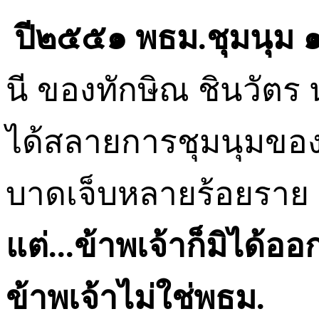
ปี๒๕๕๑ พธม
.
ชุมนุม 
นี ของทักษิณ ชินวัตร
ได้สลายการชุมนุมของพ
บาดเจ็บหลายร้อยรา
แต่
...
ข้าพเจ้าก็มิได้อ
ข้าพเจ้าไม่ใช่พธม
.