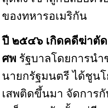
ของทหารอเมริกัน
ปี ๒๕๔๖ เกิดคดีฆ่าต
ศพ
รัฐบาลโดยการนำขอ
นายกรัฐมนตรี ได้ชู
เสพติดขึ้นมา จัดการก