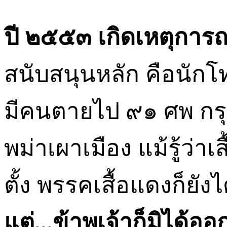
ปี ๒๕๕๓ เกิดเหตุการณ
สนับสนุนหลัก คือนั
มีคนตายไป ๙๑ ศพ กรุ
พม่าเผาเมือง แม้รู้ว่า
ตั้ง พรรคเสื้อแดงก็ยัง
แต่
...
ข้าพเจ้าก็มิได้อ