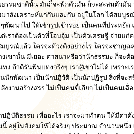
นธรรมชาตินั้น มันก็จะฟักตัวมัน ก็จะสะสมตัวมัน ก
งมาสังเคราะห์แก่กันและกัน อยู่ในโลก ได้สมบูรณ์
ๆพัฒนาไป ให้เข้ารูปเข้ารอย เป็นคนที่ประหยัด
เราต้องเป็นตัวที่โอบอุ้ม เป็นตัวเศรษฐี จ่ายแก่
ก็สมบูรณ์แล้ว ใครจะท้วงติงอย่างไร ใครจะชาญฉลา
เขานั้น มีเยอะ ศาสนาหรือว่านักธรรมะ ก็จะต้อง
นแทง ถ้าตีรันฟันแทงจริงๆ เราสู้เขาไม่ได้ เพราะเ
นักพัฒนา เป็นนักปฏิวัติ เป็นนักปฏิรูป สิ่งที่จ
ลังงานสร้างสรร ไม่เป็นคนขี้เกียจ ไม่เป็นคนเฉื่
าปฏิบัติธรรม เพื่ออะไร เราจะมาทำตน ให้มีค่าดั
างนี้ อยู่ในสังคมให้ได้จริงๆ ประมาณ จำนวนหนึ่