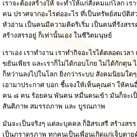
เราจะต้องสร้างให้ จะทำให้แก่สังคมแก่โลก เราจะ
คน ปราศจากอะไรต่ออะไร ที่เป็นทรัพย์สมบัติส่
หัวอ่าน เป็นคนมีความคิดริเริ่ม เป็นคนที่รั
สร้างสรรอยู่ ก็เท่านั้นเอง ในชีวิตมนุษย์
เราเอง เราทำงาน เราทำกิจอะไรได้ตลอดเวลา เ
ขยันเพียร และเราก็ไม่ได้กอบโกย ไม่ได้กักตุน ไม่
ก็หว่านลงไปในโลก ยิ่งกว่าระบบ สังคมนิยมใดๆ
เอามาประกาศ บอก ชี้แจงให้เห็นคุณค่า ให้คนอื
คน ๘ คน ร้อยคน พันคน หมื่นคนเข้า มันก็จะเป
สันติภาพ สมรรถภาพ และ บูรณภาพ
มันจะเป็นจริงๆ แต่ละบุคคล ก็อิสรเสรี สร้างส
เป็นภราดรภาพ ทุกคนเป็นเพื่อนเกิดแก่เจ็บตายด้