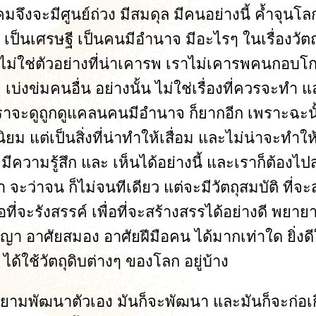
งจะมีศูนย์ถ่วง มีสมดุล มีคนอย่างนี้ ค้ำจุนโลก
ม เป็นเศรษฐี เป็นคนมีอำนาจ มีอะไรๆ ในเรื่องวัต
่นไม่ใช่ตัวอย่างที่น่าเคารพ เราไม่เคารพคนกอบโ
 เบ่งข่มคนอื่น อย่างนั้น ไม่ใช่เรื่องที่ควรจะท
ะ เราจะดูถูกดูแคลนคนมีอำนาจ ก็ยากอีก เพราะฉะนั้
ิยม แต่เป็นสิ่งที่น่าทำให้เสื่อม และไม่น่าจะทำให
ม มีความรู้สึก และ เห็นได้อย่างนี้ และเราก็ต้อ
ะว่าจน ก็ไม่จนทีเดียว แต่จะมีวัตถุสมบัติ ที่จะส
อที่จะรังสรรค์ เพื่อที่จะสร้างสรรได้อย่างดี พ
 อาศัยสมอง อาศัยฝีมือคน ได้มากเท่าใด ยิ่งดีให
 ได้ใช้วัตถุดิบต่างๆ ของโลก อยู่บ้าง
ี่พยายามพัฒนาตัวเอง มันก็จะพัฒนา และมันก็จะก่