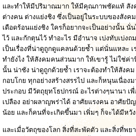
และทำให้มีปริมาณมาก ให้มีคุณภาพชัดแท้ สังคมจึ
ต่างคน ต่างแย่งชิง ซึ่งเป็นอยู่ในระบบของสังค
เดือดร้อนแย่งชิง ใครก็อยากจะเป็นอย่างนั้น นั
ไว้ และกักตุนไว้ ทำอะไร มีอำนาจ เบ่งทับเบ่งถม
เป็นเรื่องที่น่าดูถูกดูแคลนด้วยซ้ำ แต่นั่นแหล
ทำยังไง ให้สังคมคนส่วนมาก ให้เขารู้ ไม่ใช่ค่าน
นั้น น่าชัง น่าดูถูกด้วยซ้ำ เราจะต้องทำให้สังค
กอบโกย ทุกอย่างสร้างสรรไป และก็หนุนเนื่องมา จ
ประกอบ มีวัตถุยุทโธปกรณ์ อะไรต่างๆนานา เพื่
เปลือง อย่าผลาญพร่าได้ อาศัยแรงคน อาศัยปัญญา
น้อย และก็คนที่จะเกิดขึ้นมา เพิ่มๆ ก็จะได้มีหวัง
และเมื่อวัตถุของโลก สิ่งที่สะพัดตัว และสิ่งท