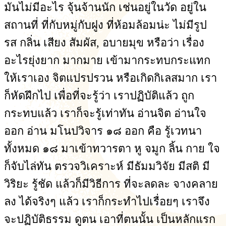
มันไม่มีอะไร จุ้นจ้านนัก เช่นอยู่ในวัด อยู่ใน
สถานที่ ที่กับหมู่กับฝูง ที่ห้อมล้อมน่ะ ไม่มีรูป
รส กลิ่น เสียง สัมผัส, อบายมุข หรือว่า เรื่อง
อะไรยุ่งยาก มากมาย เข้ามากระทบกระแทก
ให้เราเอง จิตแปรปรวน หรือเกิดกิเลสมาก เรา
ก็หัดฝึกไป เพื่อที่จะรู้ว่า เราปฏิบัติแล้ว ถูก
กระทบแล้ว เราก็จะรู้เท่าทัน อ่านจิต อ่านใจ
ออก อ่าน มโนปวิจาร ๑๘ ออก คือ รู้เวทนา
ทั้งหมด ๑๘ มาเข้าทวารตา หู จมูก ลิ้น กาย ใจ
ก็จับไล่ทัน ตรวจวิเคราะห์ มีธัมมวิจัย มีสติ มี
วิริยะ รู้ชัด แล้วก็มีวิธีการ ที่จะลดละ จางคลาย
ลง ได้จริงๆ แล้ว เราก็กระทำไปเรื่อยๆ เราจึง
จะปฏิบัติธรรม ดูตน เอาที่ตนนั้น เป็นหลักแรก