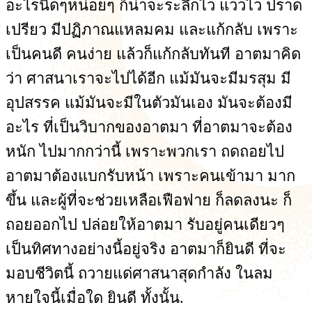
อะไรนิดๆหน่อยๆ ก็น่าจะระลึกไว แววไว ปราด
เปรียว มีปฏิภาณแหลมคม และแก้กลับ เพราะ
เป็นคนดี คนง่าย แล้วก็แก้กลับทันที อาตมาคิด
ว่า ศาสนาเราจะไปได้อีก แม้มันจะมีมรสุม มี
อุปสรรค แม้มันจะมีในตัวมันเอง มันจะต้องมี
อะไร ที่เป็นวิบากของอาตมา ที่อาตมาจะต้อง
หนัก ไปมากกว่านี้ เพราะพวกเรา ถดถอยไป
อาตมาต้องแบกรับหน้า เพราะคนเข้ามา มาก
ขึ้น และผู้ที่จะช่วยเหลือเฟือฟาย ก็ลดลงนะ ก็
ถอยออกไป ปล่อยให้อาตมา รับอยู่คนเดียวๆ
เป็นทิศทางอย่างนี้อยู่จริง อาตมาก็ยินดี ที่จะ
มอบชีวิตนี้ ถวายแด่ศาสนาสุดกำลัง ในลม
หายใจนี้เมื่อใด ยินดี ทั้งนั้น.