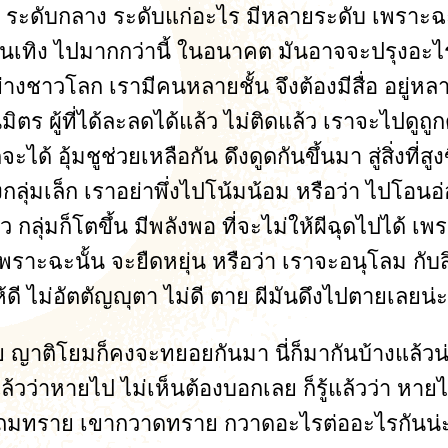
 ระดับกลาง ระดับแก่อะไร มีหลายระดับ เพราะฉะนั้
จะบันเทิง ไปมากกว่านี้ ในอนาคต มันอาจจะปรุงอะไร 
่างชาวโลก เรามีคนหลายชั้น จึงต้องมีสื่อ อยู่หลา
มิตร ผู้ที่ได้ละลดได้แล้ว ไม่ติดแล้ว เราจะไปดูถูกดูแ
ได้ อุ้มชูช่วยเหลือกัน ดึงดูดกันขึ้นมา สู่สิ่งที่ส
ังกลุ่มเล็ก เราอย่าพึ่งไปโน้มน้อม หรือว่า ไปโอน
 กลุ่มก็โตขึ้น มีพลังพอ ที่จะไม่ให้ผีฉุดไปได้ เพร
ราะฉะนั้น จะยืดหยุ่น หรือว่า เราจะอนุโลม กับสิ่ง
ี ไม่อัตตัญญุตา ไม่ดี ตาย ผีมันดึงไปตายเลยน่ะ
หน่อย ญาติโยมก็คงจะทยอยกันมา นี่ก็มากันบ้างแล้
ล้วว่าหายไป ไม่เห็นต้องบอกเลย ก็รู้แล้วว่า ห
จะถมทราย เขากวาดทราย กวาดอะไรต่ออะไรกันน่ะ ผู