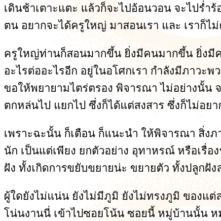
เดินช้าเตาะแตะ แล้วก็จะไปอ้อนวอน จะไปร่ำร้อง 
ตน อยากจะได้ครูใหญ่ มาสอนเรา และ เราก็ไม่ค่
ครูใหญ่ท่านก็สอนมากขึ้น ยิ่งมีคนมากขึ้น ยิ่งมีค
อะไรต่ออะไรอีก อยู่ในอโศกเรา กำลังมีภาวะพวกนี้ ซ
ขอให้พยายามไตร่ตรอง พิจารณา ไม่อย่างนั้น จะเก
ตกหล่นไป แยกไป ซึ่งก็ได้แต่สงสาร ซึ่งก็ไม่อยา
เพราะฉะนั้น ก็เตือน ก็แนะนำ ให้พิจารณา สิ่งภ
นัก เป็นแต่เพียง ยกตัวอย่าง อุทาหรณ์ หรือเรื่อง
ฝัง ทั้งเกิดการขยับขยายน่ะ ขยายตัว ทั้งปลูกฝั
ผู้ใดยังไม่แน่น ยังไม่มีภูมิ ยังไม่ทรงภูมิ ของ
โน่นงานนี่ เข้าไปซอยโน้น ซอยนี้ หมู่บ้านนั้น หมู