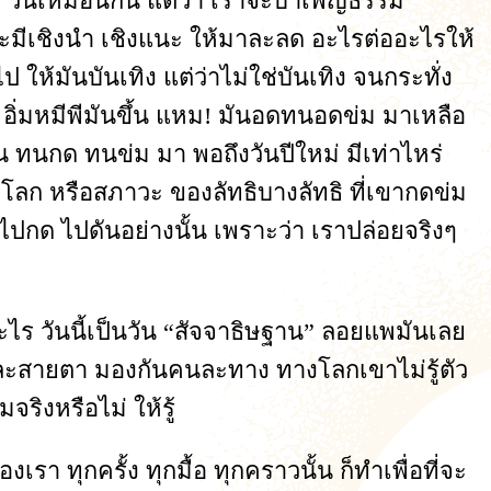
 ๓ วันเหมือนกัน แต่ว่า เราจะบำเพ็ญธรรม
ี่จะมีเชิงนำ เชิงแนะ ให้มาละลด อะไรต่ออะไรให้
 ให้มันบันเทิง แต่ว่าไม่ใช่บันเทิง จนกระทั่ง
วน อิ่มหมีพีมันขึ้น แหม! มันอดทนอดข่ม มาเหลือ
น ทนกด ทนข่ม มา พอถึงวันปีใหม่ มีเท่าไหร่
องโลก หรือสภาวะ ของลัทธิบางลัทธิ ที่เขากดข่ม
องไปกด ไปดันอย่างนั้น เพราะว่า เราปล่อยจริงๆ
นอะไร วันนี้เป็นวัน “สัจจาธิษฐาน” ลอยแพมันเลย
นคนละสายตา มองกันคนละทาง ทางโลกเขาไม่รู้ตัว
ริงหรือไม่ ให้รู้
งเรา ทุกครั้ง ทุกมื้อ ทุกคราวนั้น ก็ทำเพื่อที่จะ