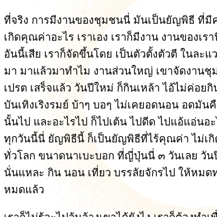
ที่จริง การมีงานของชุมชนนี่ มันเป็นยัญพิธี ที่
เกิดคุณค่าอะไร เราเอง เราก็มีงาน งานของเรานี่ 
อันนี้เสีย เราก็จัดขึ้นโดย เป็นตัวตั้งตัวตี ใน
มา มาแล้วมาทำไม งานส่วนใหญ่ เขาจัดงานชุมนุ
เปรต เสร็จแล้ว วันปีใหม่ ก็กินเหล้า ไอ้ไม่ค่อยกิ
บันเทิงเริงรมย์ บ้าๆ บอๆ ไม่เคยอดนอน อดมันคื
นั้นไป และอะไรไป ก็ไปเต้น ไปดีด ไปแอ้แอ่นอะไ
ทุกวันนี้นี่ ยัญพิธีนี้ ก็เป็นยัญพิธีที่ไร้คุณค่
ทั่วโลก ขนาดนาเบะบอก ที่ญี่ปุ่นนี่ ๓ วันเลย วั
นั่นแหละ กิน นอน เที่ยว บรรลัยจักรไป ให้หมดท่
หมดแล้ว