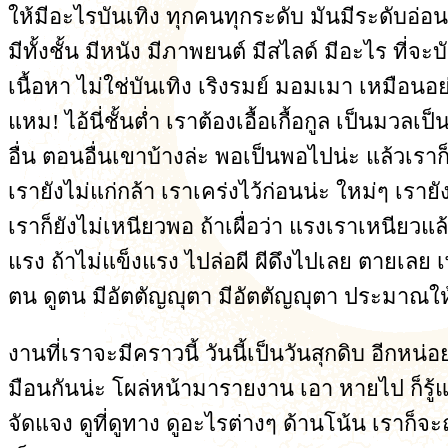
ให้มีอะไรบันเทิง ทุกคนทุกระดับ มันมีระดับอ่อน
มีทั้งชั้น มีหนัง มีภาพยนต์ มีสไลด์ มีอะไร ที่
เนื้อหา ไม่ใช่บันเทิง เริงรมย์ มอมเมา เหมือนอย
แหม! ไอ้นี่ชั้นต่ำ เราต้องเอื้อเกื้อกูล เป็นมวลเป็น
อื่น ตอนอื่นเขาบ้างล่ะ พอเป็นพอไปน่ะ แล้วเราก็จะ
เรายังไม่แก่กล้า เราเคร่งไว้ก่อนน่ะ ใหม่ๆ เราย
เราก็ยังไม่เหนียวพอ ถ้าเผื่อว่า แรงเราเหนียวแล้ว
แรง ถ้าไม่แข็งแรง ไปล่อผี ผีดึงไปเลย ตายเลย เพ
ตน ดูตน มีอัตตัญญุตา มีอัตตัญญุตา ประมาณให้ด
งานที่เราจะมีคราวนี้ วันนี้เป็นวันสุกดิบ อีก
มือนกันน่ะ โผล่หน้ามารายงาน เอา หายไป ก็รู้แ
จัดแจง ดูที่ดูทาง ดูอะไรต่างๆ ด้านโน้น เราก็