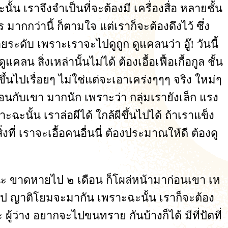
น เราจึงจำเป็นที่จะต้องมี เครื่องสื่อ หลายชั้น
มากกว่านี้ ก็ตามใจ แต่เราก็จะต้องดึงไว้ ซึ่ง
ยระดับ เพราะเราจะไปดูถูก ดูแคลนว่า อู๊! วันนี้
คลน สิ่งเหล่านั้นไม่ได้ ต้องเอื้อเฟื้อเกื้อกูล ชั้น
ูงขึ้นไปเรื่อยๆ ไม่ใช่แต่จะเอาเคร่งๆๆๆ จริง ใหม่ๆ
อ่อนกับเขา มากนัก เพราะว่า กลุ่มเรายังเล็ก แรง
าะฉะนั้น เราล่อผีได้ ใกล้ผีขึ้นไปได้ ถ้าเราแข็ง
ที่ เราจะเอื้อคนอื่นนี่ ต้องประมาณให้ดี ต้องดู
วน่ะ ขาดหายไป ๒ เดือน ก็โผล่หน้ามาก่อนเขา เห
ายไป ญาติโยมจะมากัน เพราะฉะนั้น เราก็จะต้อง
้ว่าง อยากจะไปขนทราย กันบ้างก็ได้ มีที่ปัดที่