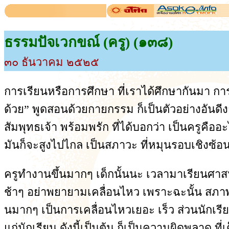
ธรรมปัจเวกขณ์ (ครู) (๑๓๘)
๓๐ ธันวาคม ๒๕๒๕
การเรียนหรือการศึกษา ที่เราได้ศึกษากันมา การเรียน
ด้วย” พูดสอนด้วยกายกรรม ก็เป็นตัวอย่างอันดีง
สัมพุทธเจ้า พร้อมพรัก ที่ได้บอกว่า เป็นครูคืออะไร 
มันก็จะสูงไปไกล เป็นสภาวะ ที่หมุนรอบเชิงซ้อน ง
ครูทำงานขึ้นมากๆ เด็กนั้นนะ เวลามาเรียนศาสนา
ช้าๆ อย่าพยายามเคลื่อนไหว เพราะฉะนั้น สภาพขอ
นมากๆ เป็นการเคลื่อนไหวเยอะ เร็ว ส่วนนักเรียน
แก่นักเรียน ดังนี้เป็นต้น ก็เป็นความผิดพลาด ที่เ