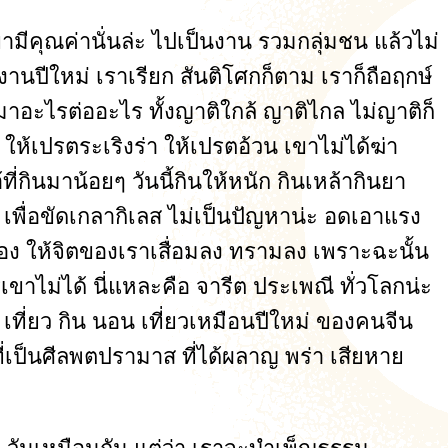
เขามีคุณค่านั่นล่ะ ไปเป็นงาน รวมกลุ่มชน แล้วไม่
็งานปีใหม่ เราเรียก สันติโศกก็ตาม เราก็ถือฤกษ์
์ มาอะไรต่ออะไร ทั้งญาติใกล้ ญาติไกล ไม่ญาติก็
้เปรตระเริงร่า ให้เปรตอ้วน เขาไม่ได้ฆ่า
้ที่กินมาน้อยๆ วันนี้กินให้หนัก กินเหล้ากินยา
 เพื่อขัดเกลากิเลส ไม่เป็นปัญหาน่ะ อดเอาแรง
่อง ให้จิตของเราเสื่อมลง ทรามลง เพราะฉะนั้น
ะไรเขาไม่ได้ นี่แหละคือ จารีต ประเพณี ทั่วโลกน่ะ
ว เที่ยว กิน นอน เที่ยวเหมือนปีใหม่ ของคนจีน
ที่เป็นศีลพตปรามาส ที่ได้ผลาญ พร่า เสียหาย