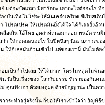
เพื่อ ขึ้นค้านแย้ง ทวนกระแสเขาขึ้นมา ปีใหม่เรา
ิงรมย์ แต่จะขัดเกลา มีสารัตถะ เอาอะไรต่ออะไร ท
บันเทิง ไม่ใช่จะให้มันเคร่งเครียด ซีเรียสเกินไป
่า โปรดเปรต ให้เปรตมันยิ่งได้ใจ ได้กิเลสยิ่งอ้
หลือเกิน โอ้โหย อุตส่าห์ถนอมกล่อม ทนอัด ทนฝื
ยความว่า ให้ถอดถอนอะไร ในปีหนึ่งๆ นี่ละ สภาวะข
วน ให้กิเลสมันอ้วนเข้าไป แต่ของเรานี้ มันไม่ต้
 เป็นกอบเป็นกำไปเลย ให้ได้มากๆ ใครไม่หลุดไม่พ้
นพ้น นี่เป็นเรื่องของ โลกกับธรรม ที่เรามองกั
ไม่ คุณฟังเอา ด้วยเหตุผล ด้วยปัญญาน่ะ เป็นความจ
เรากระทำอยู่จริงนั้น ก็ขอให้เราเข้าใจว่า ยัญพิธีขอ