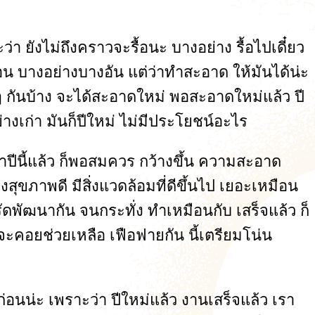
า ยังไม่ถึงคราวจะรื้อนะ บางอย่าง รื้อไปเดี๋ยว
้นก่อน บางอย่างบางอัน แต่ว่าทำสะอาด ให้มันได้น่ะ
ๆๆ กันบ้าง จะได้สะอาดใหม่ พอสะอาดใหม่แล้ว ปี
างเก่า มันก็ปีใหม่ ไม่มีประโยชน์อะไร
งเข้าปีนี้แล้ว ก็พอสมควร กว้างขึ้น ความสะอาด
่างสุขภาพดี มีสิ่งแวดล้อมที่ดีขึ้นไป เยอะเหมือน
งรัดพัฒนากัน จนกระทั่ง ทำเหมือนกับ เสร็จแล้ว ก็
ี่จะคอยช่วยเหลือ เฟือฟายกัน นี้เตรียมโน่น
ว้ก่อนน่ะ เพราะว่า ปีใหม่แล้ว งานเสร็จแล้ว เรา