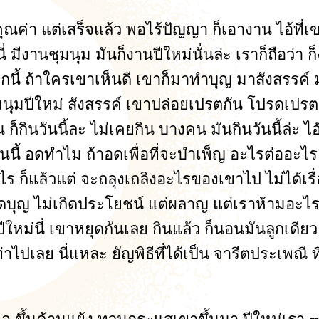
มีคุณค่า แต่เสร็จแล้ว พอไร้ปัญญา ก็เอางาน ไอ้ที่
มีงานชุมนุม มันก็งานปีใหม่นั่นล่ะ เราก็ถือว่า ก
ละแวกนี้ ถ้าใครเขาเห็นดี เขาก็มาทำบุญ มาสังสรรค
มปีใหม่ สังสรรค์ เขาปล่อยเปรตกัน โปรดเปรต ให
น ก็กินวันนี้ละ ไม่เคยกิน บางคน มันกินวันนี้ล่ะ ไอ
นนี้ อดทำไม ถ้าอดเพื่อที่จะบำเพ็ญ อะไรต่ออะไร
ร ก็แล้วแต่ จะถลุงเถลิงอะไรของเขาไป ไม่ได้เรื
า ไม่เกิดบุญ ไม่เกิดประโยชน์ แต่ผลาญ แต่เราห้ามอ
นปีใหม่นี่ เขาหยุดกันเลย กินแล้ว ก็นอนมันลูกเดีย
าไปเลย นี่แหละ ยัญพิธีที่ได้เป็น จารีตประเพณี 