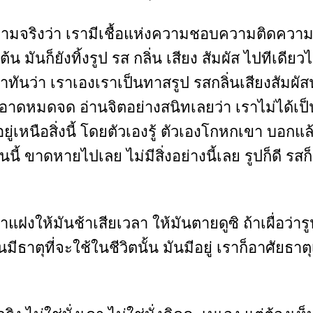
ามจริงว่า เรามีเชื้อแห่งความชอบความติดความยึดอ
น มันก็ยังทิ้งรูป รส กลิ่น เสียง สัมผัส ไปทีเดียวไม
้เท่าทันว่า เราเองเราเป็นทาสรูป รสกลิ่นเสียงสัมผั
อาดหมดจด อ่านจิตอย่างสนิทเลยว่า เราไม่ได้เป็นท
หนือสิ่งนี้ โดยตัวเองรู้ ตัวเองโกหกเขา บอกแล้
ี้ ขาดหายไปเลย ไม่มีสิ่งอย่างนี้เลย รูปก็ดี รสก็ดี 
้มันช้าเสียเวลา ให้มันตายดูซิ ถ้าเผื่อว่ารูปอย่
มันมีธาตุที่จะใช้ในชีวิตนั้น มันมีอยู่ เราก็อาศัยธา