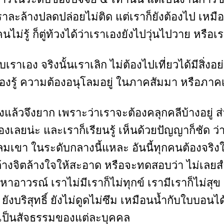
ราละล้างปลดปล่อยไม่ติด แต่เราก็ยังต้องไป เหมือน
คนไม่รู้ ก็ตู่ท้วงได้ว่าเราเองยังไปวุ่นไปวาย หรือเ
เราเอง จริงนั้นเราเลิก ไม่ต้องไปเที่ยวได้มีสิ่งอ
ต้องรู้ ความต้องอนุโลมอยู่ ในภาคสัมมา หรือภา
งแล้วจึงยาก เพราะว่าเราจะต้องคลุกคลีบ้างอยู่ ส
วข้องเลยน่ะ และเราก็เรียนรู้ เห็นด้วยปัญญาก็ชัด ว
ลมเขา ในระดับกลางนี้แหละ อันนี้ทุกคนต้องจริงใ
ละล้างจิตล้างใจให้สะอาด หรือจะทดสอบว่า ไม่เลยส
วงหาอาวรณ์ เราไม่มีเราก็ไม่ทุกข์ เรามีเราก็ไม่สุข 
ังบริสุทธิ์ ยังไม่ดูดไม่ซึม เหมือนน้ำกับใบบอนได้จ
ริง เป็นสัจธรรมของแต่ละบุคคล