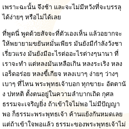
เพราะฉะนั้น จึงช้า และจะไม่มีหวังที่จะบรรลุ
ได้ง่ายๆ หรือไม่ได้เลย
ที่พูดนี่ พูดด้วยสัจจะที่ตัวเองเห็น แล้วอยากจะ
ให้พยายามขยันหมั่นเพียร มันยังมีกำลังวังชา
เรี่ยวแรง มันยังมีอะไรต่ออะไรต่างๆนานา ที่
เราจะทำ แต่หลงมันเหลือเกิน หลงระเริง หลง
เอร็ดอร่อย หลงขี้เกียจ หลงเบาๆ ง่ายๆ ว่างๆ
เบาๆ ที่ไหน พระพุทธเจ้าบอก ทุกขายะ อัตตานั
ง ปทหติ ตั้งตนอยู่ในความลำบากเถิด กุศล
ธรรมจะเจริญยิ่ง ถ้าเข้าใจไม่พอ ไม่มีปัญญา
พอ ก็ธรรมะพระพุทธเจ้า ค้านแย้งกันหมดเลย
แต่ถ้าเข้าใจพอแล้ว ธรรมะของพระพุทธเจ้าไม่