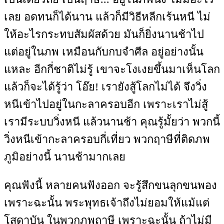
เลย อดทนก็ได้นาน แล้วก็มีวิธีหลีกเร้นหนี ไม่
ให้อะไรกระทบสัมผัสด้วย มันก็ยิ่งนานช้าไป
แต่อยู่ในภพ เหมือนกับกบจำศีล อยู่อย่างนั้น
แหละ อีกกี่ชาติไม่รู้ เขาจะโงเงยขึ้นมาเห็นโลก
แล้วก็จะได้รู้ว่า โอ๊ย! เรายังสู้โลกไม่ได้ จึงวิ่ง
หนีเข้าไปอยู่ในกะลาครอบอีก เพราะเราไม่สู้
เรามีระบบวิ่งหนี แล้วนานช้า คุณรู้มั้ยว่า พวกนี้
วิ่งหนีเข้ากะลาครอบกี่เที่ยว พวกฤาษีที่ติดภพ
ภูมิอย่างนี้ นานช้ามากเลย
คุณฟังนี้ หลายคนฟังออก จะรู้สึกขนลุกขนพอง
เพราะฉะนั้น พระพุทธเจ้าถึงไม่ยอมให้แม้แต่
โสดาบัน ในพวกภพฤาษี เพราะฉะนั้น ถ้าไม่มี