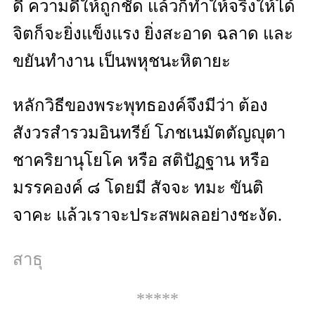
ดี ความดีให้ถูกชัด แล้วก็ทำให้จริงให้ได้
จิตก็จะยิ่งแข็งแรง ยิ่งสะอาด ฉลาด และ
ขยันทำงาน เป็นพหุชนะหิตายะ
หลักวิธีของพระพุทธองค์จึงมีว่า ต้อง
สังวรสำรวมอินทรีย์ โภชเนมัตตัญญุตา
ชาคริยานุโยโค หรือ สติปัฏฐาน หรือ
มรรคองค์ ๘ โดยมี สัจจะ ทมะ ขันติ
จาคะ แล้วเราจะประสพผลอย่างชะงัด.
สาธุ
*****