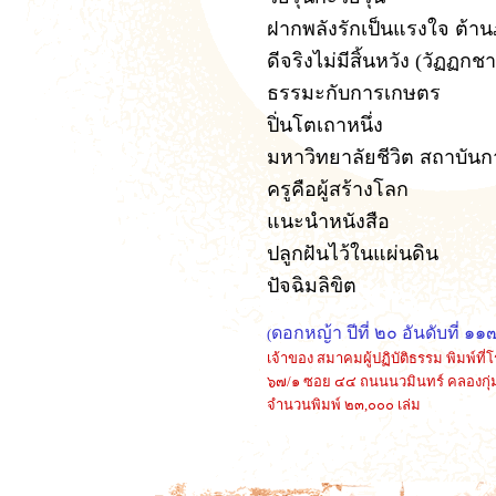
ฝากพลังรักเป็นแรงใจ ต้านภ
ดีจริงไม่มีสิ้นหวัง (วัฏฏกช
ธรรมะกับการเกษตร
ปิ่นโตเถาหนึ่ง
มหาวิทยาลัยชีวิต สถาบันกา
ครูคือผู้สร้างโลก
แนะนำหนังสือ
ปลูกฝันไว้ในแผ่นดิน
ปัจฉิมลิขิต
ดอกหญ้า ปีที่ ๒๐ อันดับที่
(
เจ้าของ สมาคมผู้ปฏิบัติธรรม พิมพ์ที่โ
๖๗/๑
ซอย ๔๔
ถนนนวมินทร์ คลองกุ่
จำนวนพิมพ์ ๒๓,๐๐๐ เล่ม