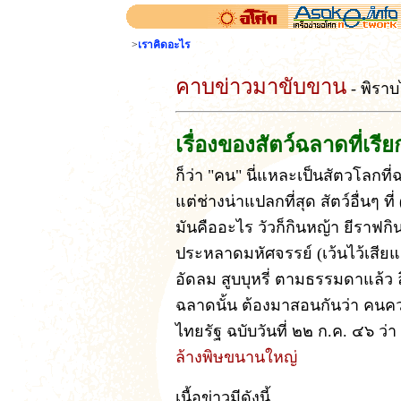
>
เราคิดอะไร
คาบข่าวมาขับขาน
- พิราบ
เรื่องของสัตว์ฉลาดที่เรี
ก็ว่า "คน" นี่แหละเป็นสัตวโลกท
แต่ช่างน่าแปลกที่สุด สัตว์อื่นๆ ที
มันคืออะไร วัวก็กินหญ้า ยีราฟก
ประหลาดมหัศจรรย์ (เว้นไว้เสียแ
อัดลม สูบบุหรี่ ตามธรรมดาแล้ว 
ฉลาดนั้น ต้องมาสอนกันว่า คนค
ไทยรัฐ ฉบับวันที่ ๒๒ ก.ค. ๔๖ ว่า
ล้างพิษขนานใหญ
เนื้อข่าวมีดังนี้