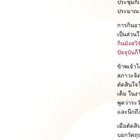
ประชุมก็เ
ประมาณ 
การกินอาห
เป็นส่วนใ
กินมังสวิ
ปัจจุบันก
ข้าพเจ้า
สภาวะจิต
ตัดสินใจ
เต็ม ในง
พูดว่าระ
และนึกถึ
เมื่อตัด
บอกวัตถุ