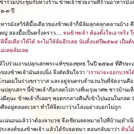
ข้าร่วมประชุมกับทางร้าน ข้าพเจ้าช่วยงานที่ร้านอาหารมังสว
๒-๓ ปี
ารมังสวิรัติมื้อเดียวของข้าพเจ้าก็มีล้มลุกคลุกคลานบ้าง คือ
หญ่ สองมื้อเป็นครั้งคราว....
จนข้าพเจ้า ต้องตั้งใจเอาจริง ให
รัติมื้อเดียวให้ได้ จะไม่ให้ล้มอีกเลย นับตั้งแต่ปี๒๕๒๔ เป็น
็ไม่เคยล้มเลย
ได้ไปร่วมงานปลุกเสกพระแท้ๆของพุทธ ในปี ๒๕๒๔ ที่ศีรษ
ของข้าพเจ้ามันสงบนิ่ง จึงตัดสินใจว่า
"เราน่าจะออกบวชได้
โกนผมในร่างฆราวาส และอยู่จนครบจำนวนวันที่จัดงานคือ 
านปลุกเสกฯ นี้ข้าพเจ้าถือกลดไปกางที่เมรุเผาศพ ชาวบ้านเห็
วังผีดุนะ ข้าพเจ้าก็เฉยๆ พอตกกลางคืนก็เข้าไปนอนในกลด น
งศีลอยู่ตลอดเวลา ทำให้จิตเบาว่างโล่งอย่างบอกไม่ถูก
สินแน่นอนแล้วว่าต้องลาบวช จึงเขียนจดหมายไปที่บ้าน(ดำเ
ประสงค์ของข้าพเจ้า แล้วได้รับจดหมา ตอบกลับมาว่า
ต้นไม้