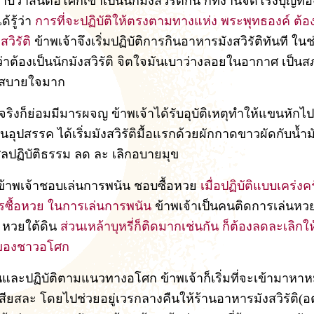
าบว่าสันติอโศกเขาเป็นนักมังสวิรัติกัน ก็ที่งานจัดโรงบุญท
้รู้ว่า
การที่จะปฏิบัติให้ตรงตามทางแห่ง พระพุทธองค์ ต้อง
สวิรัติ
ข้าพเจ้าจึงเริ่มปฏิบัติการกินอาหารมังสวิรัติทันที ในช่
่าต้องเป็นนักมังสวิรัติ จิตใจมันเบาว่างลอยในอากาศ เป็นสภ
่งสบายใจมาก
ริงก็ย่อมมีมารผจญ ข้าพเจ้าได้รับอุบัติเหตุทำให้แขนหักไปข
ป็นอุปสรรค ได้เริ่มมังสวิรัติมื้อแรกด้วยผักกาดขาวผัดกับน้ำม
ศีลปฏิบัติธรรม ลด ละ เลิกอบายมุข
ข้าพเจ้าชอบเล่นการพนัน ชอบซื้อหวย
เมื่อปฏิบัติแบบเคร่งค
รซื้อหวย ในการเล่นการพนัน
ข้าพเจ้าเป็นคนติดการเล่นหวย
 หวยใต้ดิน
ส่วนเหล้าบุหรี่ก็ติดมากเช่นกัน ก็ต้องลดละเลิกใ
ของชาวอโศก
้นและปฏิบัติตามแนวทางอโศก ข้าพเจ้าก็เริ่มที่จะเข้ามาหาหมู
สียสละ โดยไปช่วยอยู่เวรกลางคืนให้ร้านอาหารมังสวิรัติ(อต