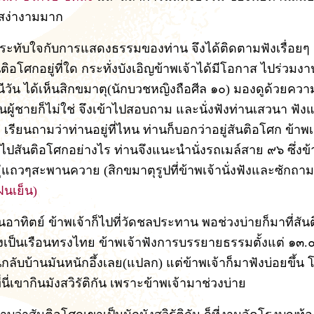
ง่างามมาก
ประทับใจกับการแสดงธรรมของท่าน จึงได้ติดตามฟังเรื่อยๆ แ
สันติอโศกอยู่ที่ใด กระทั่งบังเอิญข้าพเจ้าได้มีโอกาส ไปร่วมงาน
นีวัน ได้เห็นสิกขมาตุ(นักบวชหญิงถือศีล ๑๐) มองดูด้วยควา
็นผู้ชายก็ไม่ใช่ จึงเข้าไปสอบถาม และนั่งฟังท่านเสวนา ฟังแ
เรียนถามว่าท่านอยู่ที่ไหน ท่านก็บอกว่าอยู่สันติอโศก ข้าพเ
าไปสันติอโศกอย่างไร ท่านจึงแนะนำนั่งรถเมล์สาย ๙๖ ซึ่งข้
่แถวๆสะพานควาย (สิกขมาตุรูปที่ข้าพเจ้านั่งฟังและซักถาม 
ฝนเย็น)
ันอาทิตย์ ข้าพเจ้าก็ไปที่วัดชลประทาน พอช่วงบ่ายก็มาที่สั
ยังเป็นเรือนทรงไทย ข้าพเจ้าฟังการบรรยายธรรมตั้งแต่ ๑๓
กลับบ้านมันหนักอึ้งเลย(แปลก) แต่ข้าพเจ้าก็มาฟังบ่อยขึ้น โ
่นี่เขากินมังสวิรัติกัน เพราะข้าพเจ้ามาช่วงบ่าย