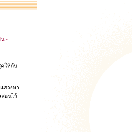
ฝัน -
ุดให้กับ
ารแสวงหา
ัสสอนไว้