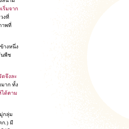
้องสนาม
เริ่มจาก
วงที่
าพที่
้างหนึ่ง
ันพืช
รัดจึงละ
มาก ทั้ง
ห้ได้ตาม
่กลุ่ม
ก.) มี