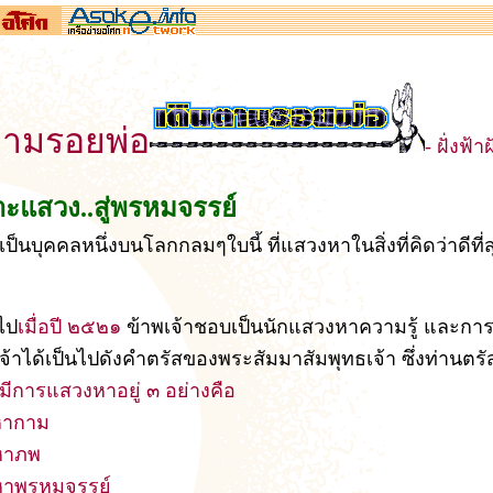
ตามรอยพ่อ
- ฝั่งฟ้า
าะแสวง..สู่พรหมจรรย์
็เป็นบุคคลหนึ่งบนโลกกลมๆใบนี้ ที่แสวงหาในสิ่งที่คิดว่าดีที่ส
ไป
เมื่อปี ๒๕๒๑
ข้าพเจ้าชอบเป็นนักแสวงหาความรู้ และก
จ้าได้เป็นไปดังคำตรัสของพระสัมมาสัมพุทธเจ้า ซึ่งท่านตร
มีการแสวงหาอยู่ ๓ อย่างคือ
หากาม
หาภพ
หาพรหมจรรย์