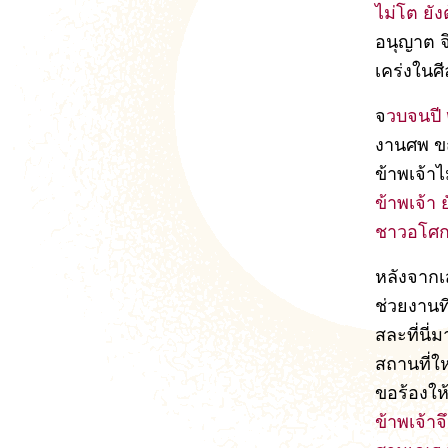
ไม่โต ยั
อนุญาต จึ
เคร่งในศ
จ
วบจนปี 
งานศพ ขณะ
ข้าพเจ้าไ
ข้าพเจ้า
ชาวอโศก 
หลังจากเ
ช่วยงานท
สละที่นี่
สถานที่ให
ขอร้องให้
ข้าพเจ้า