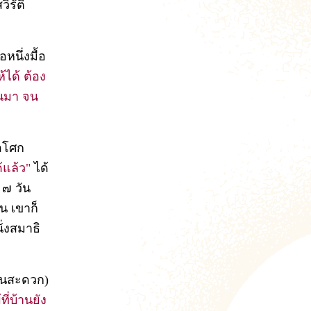
ิรัติ
หนึ่งมื้อ
้ได้ ต้อง
ต้นมา จน
ะอโศก
แล้ว"
ได้
๗ วัน
น เขาก็
ั่งสมาธิ
นินสะดวก)
ที่บ้านยัง