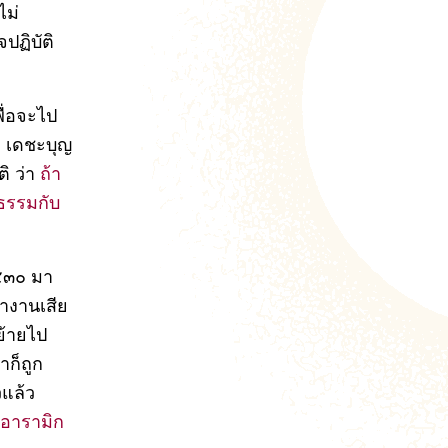
ไม่
ปฏิบัติ
ื่อจะไป
ง! เดชะบุญ
ิ ว่า
ถ้า
งธรรมกับ
๒๕๓๐ มา
ำงานเสีย
ิย้ายไป
าก็ถูก
วแล้ว
 อารามิก