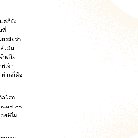
ต่ก็ยัง
ที่
มสงสัยว่า
ล้วมัน
จ้าดีใจ
าพเจ้า
ท่านก็คือ
นติอโศก
.๐๐-๑๗.๐๐
ดยที่ไม่