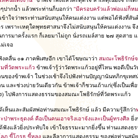
ให้คนแต่งงาน"
ข้าพเจ้าฟังแล้วสะดุดใจ สาเหตุเนื่องจากเด
ๆปากน้ำ แล้วพระท่านก็บอกว่า
"มีครอบครัวแล้วพ่อแม่ก็หม
ก็เข้าใจว่าพระท่านสนับสนุนให้คนแต่งงาน แต่พอได้ฟังที่สัน
ร เพราะเหตุใดพุทธศาสนาจึงไม่สนับสนุนให้คนแต่งงาน จ
็นการมาครั้งแรก ก็เลยมาไม่ถูก นั่งรถเมล์สาย ๒๗ สุดสาย 
ม่เจอ
็ฟังคลื่น ๐๑ ภาคพิเศษอีก เขาได้โฆษณาว่า
สมณะโพธิรักษ์
ที่วัดพระแก้ว
ข้าพเจ้ารู้ว่าวัดพระแก้วอยู่ที่ไหน พอดีเป็นว
นของข้าพเจ้า ในช่วงเช้าจึงไปฟังท่านปัญญานันทภิกขุเทศน์ท
และช่วงบ่ายวันเดียวกัน ข้าพเจ้าก็ชวนเถ้าแก่(ซึ่งเป็นเพื
้ง) ไปฟังการแสดงธรรมของสมณะโพธิรักษ์ที่วัดพระแก้ว
ด้เห็นและสัมผัสพ่อท่านสมณะโพธิรักษ์ แล้ว มีความรู้สึกว่า
ะป่าพระธุดงค์ คือเป็นคนเอาจริงเอาจังและเป็นผู้ทรงศีล
ยิ่
ได้ฟังแล้วยิ่งประทับใจ เข้าใจธรรมะมากยิ่งขึ้น ท่านแสดงธร
ี้โลภ ขี้โกรธ ขี้หลง
และลีลาการแสดงธรรม ของพ่อท่านสมัย