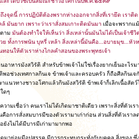
และได้บวชเป็นสมณะชาวอโศกในปีพ.ศ.๒๕๓๙
ึงจุดนี้ การปฏิบัติต้องพรากห่างออกจากสิ่งที่เรายึด เราติ
ไคล้ มันยาก เพราะว่าเราสั่งสมเกาะติดมันมา
เมื่อจะพรากแม้
ก็ตาม
มันต้องทำใจให้เห็นว่า สิ่งเหล่านั้นมันไม่ได้เป็นเจ้าชีวิต
ย ทั้งการพนัน บุหรี่ เหล้า สิ่งเหล่านี้มันคือ...อบายมุข...หัว
่นทอนให้ตัวเราห่างไกลคำสอนของพระพุทธเจ้า
นอาหารมังสวิรัติ สำหรับข้าพเจ้าไม่ใช่เรื่องยากเย็นอะไรม
ิพอช่วงเทศกาลกินเจ ข้าพเจ้าและครอบครัว ก็ถือศีลกินเจกั
แนวทางชาวอโศกแล้วกินมังสวิรัติ ข้าพเจ้าก็เลิกเนื้อสัตว์
กใดๆ
ีความเชื่อว่า คนเราไม่ได้เกิดมาชาติเดียว เพราะสิ่งที่ตัวเ
ั่นคือการสั่งสมบารมีของตัวเรามาเก่าก่อน ส่วนสิ่งที่ตัวเราล
ือยังไม่ได้มีบารมีเก่ามามากพอ
กิดมาย่อมมีอุปสรรค มีการกระทบกระทั่งกับบุคคล สิ่งของ ซึ่