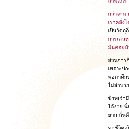
สามเณร 
กว่าจะมาถ
เราคลั่ง
เป็นวัตถุ
การเล่นหว
มันคอยบั
ส่วนการกิ
เพราะปกต
พอมาศึกษา
ไม่ลำบา
ข้าพเจ้าม
ได้ง่าย น
ยาก นั่นค
ทุกชีวิตเ