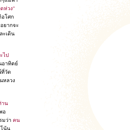
็กๆแม่พา
ดห่วง"
ติอโศก
ึงอยากจะ
และเดิน
จะไป
ันอาทิตย์
ี่วัด
่อนหลวง
ท่าน
งพอ
รมว่า
คน
โน้น