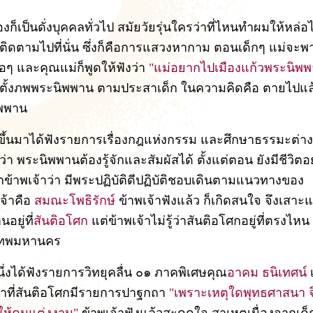
องก็เป็นดั่งบุคคลทั่วไป สมัยวัยรุ่นใครว่าที่ไหนทำผมให้หล่อไ
ก็ติดตามไปที่นั่น ซึ่งก็คือการแสวงหากาม ตอนเด็กๆ แม่จะพา
อๆ และคุณแม่ก็พูดให้ฟังว่า
"แม่อยากไปเมืองแก้วพระนิพพ
ก็ตั้งภพพระนิพพาน ตามประสาเด็ก ในความคิดคือ ตายไปแล
พพาน
ึ้นมาได้ฟังรายการเรื่องกฎแห่งกรรม และศึกษาธรรมะต่างๆ
ว่า พระนิพพานต้องรู้จักและสัมผัสได้ ตั้งแต่ตอน ยังมีชีวิตอย
้าพเจ้าว่า มีพระปฏิบัติดีปฏิบัติชอบเดินตามแนวทางของ
จ้าคือ
สมณะโพธิรักษ์
ข้าพเจ้าฟังแล้ว ก็เกิดสนใจ จึงเสา
นอยู่ที่
สันติอโศก
แต่ข้าพเจ้าไม่รู้ว่าสันติอโศกอยู่ที่ตรงไหน
เทพมหานคร
หนึ่งได้ฟังรายการวิทยุคลื่น ๐๑ ภาคพิเศษคุณ
อาคม ธนิเทศน์
าที่สันติอโศกมีรายการปาฐกถา
"เพราะเหตุใดพุทธศาสนา จ