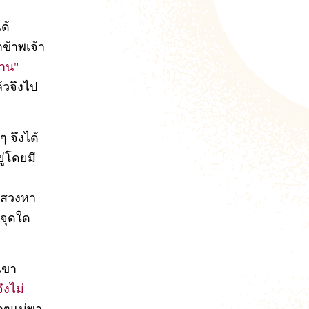
ด้
ข้าพเจ้า
าน"
้วจึงไป
 จึงได้
ู่โดยมี
ะแสวงหา
 จุดใด
เขา
ึงไม่