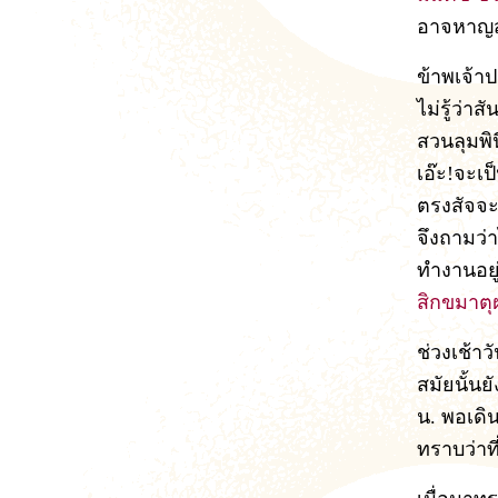
อาจหาญส
ข้าพเจ้า
ไม่รู้ว่า
สวนลุมพิ
เอ๊ะ!จะเป
ตรงสัจจะ 
จึงถามว่
ทำงานอยู
สิกขมาตุ
ช่วงเช้าว
สมัยนั้น
น. พอเดิน
ทราบว่าที