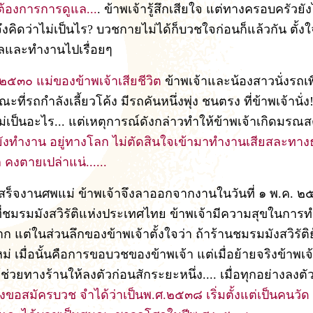
งต้องการการดูแล...
. ข้าพเจ้ารู้สึกเสียใจ แต่ทางครอบครัวยัง
งคิดว่าไม่เป็นไร? บวชกายไม่ได้ก็บวชใจก่อนก็แล้วกัน ตั้งใจ
ีลและทำงานไปเรื่อยๆ
๒๕๓๐ แม่ของข้าพเจ้าเสียชีวิต
ข้าพเจ้าและน้องสาวนั่งรถเพ
ที่รถกำลังเลี้ยวโค้ง มีรถคันหนึ่งพุ่ง ชนตรง ที่ข้าพเจ้านั่
ม่เป็นอะไร... แต่เหตุการณ์ดังกล่าวทำให้ข้าพเจ้าเกิดมรณสต
 ยังทำงาน อยู่ทางโลก ไม่ตัดสินใจเข้ามาทำงานเสียสละทา
คงตายเปล่าแน่......
สร็จงานศพแม่ ข้าพเจ้าจึงลาออกจากงานในวันที่ ๑ พ.ค. 
ี่ชมรมมังสวิรัติแห่งประเทศไทย ข้าพเจ้ามีความสุขในการท
มาก แต่ในส่วนลึกของข้าพเจ้าตั้งใจว่า ถ้าร้านชมรมมังสวิรัต
ม่ เมื่อนั้นคือการขอบวชของข้าพเจ้า แต่เมื่อย้ายจริงข้าพเจ้
ช่วยทางร้านให้ลงตัวก่อนสักระยะหนึ่ง.... เมื่อทุกอย่างลงตั
จึงขอสมัครบวช จำได้ว่าเป็นพ.ศ.๒๕๓๘ เริ่มตั้งแต่เป็นคนวัด