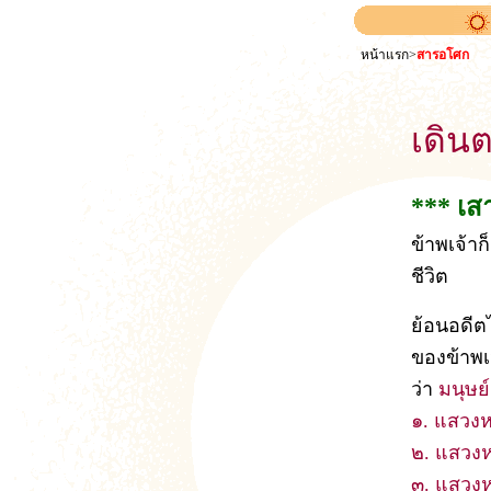
หน้าแรก
>
สารอโศก
เดิน
*** เส
ข้าพเจ้าก
ชีวิต
ย้อนอดีต
ของข้าพเ
ว่า
มนุษย์
๑. แสวง
๒. แสวง
๓. แสวง