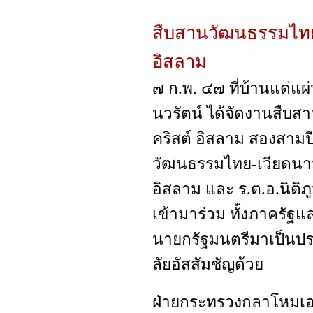
สืบสานวัฒนธรรมไทย-
อิสลาม
๗ ก.พ. ๔๗ ที่บ้านแด่แผ่
นวรัตน์ ได้จัดงานสืบ
คริสต์ อิสลาม สองสามปี
วัฒนธรรมไทย-เวียดนาม ปี
อิสลาม และ ร.ต.อ.นิติภ
เข้ามาร่วม ทั้งภาครัฐ
นายกรัฐมนตรีมาเป็นประ
ลัยอัสสัมชัญด้วย
ฝ่ายกระทรวงกลาโหมเอ