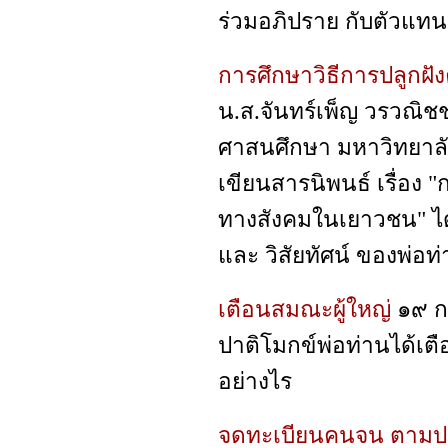
ร่วมอภิปราย กับตัวแท
การศึกษาวิธีการปลูกฝ
น.ส.จันทร์เพ็ญ วรวณิช
ศาสนศึกษา มหาวิทยาลัย
เขียนสารนิพนธ์ เรื่อง "
ทางสังคมในเยาวชน" ไ
และ วิสัยทัศน์ ของพ่อท่
เตือนสมณะผู้ใหญ่
๑๙ ก
ปาติโมกข์พ่อท่านได้เ
อย่างไร
จดทะเบียนคนจน ตามป