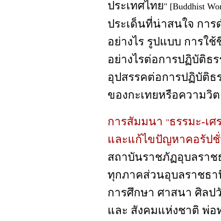
ประเทศไทย
" [Buddhist Wo
ประเด็นที่น่าสนใจ การ
อย่างไร รูปแบบ การใช้
อย่างไรต่อการปฏิบัติธรร
อุปสรรคต่อการปฏิบัติธร
ของกะเทยหรือความวิ
การสัมมนา
ธรรมะ-เศร
"
และแก้ไขปัญหาคอรัปชั
สถาบันราชภัฏอุบลราชธ
ทุกภาคส่วนอุบลราชธา
การศึกษา ศาสนา ศิลปว
และ สังคมแห่งชาติ พ่อท