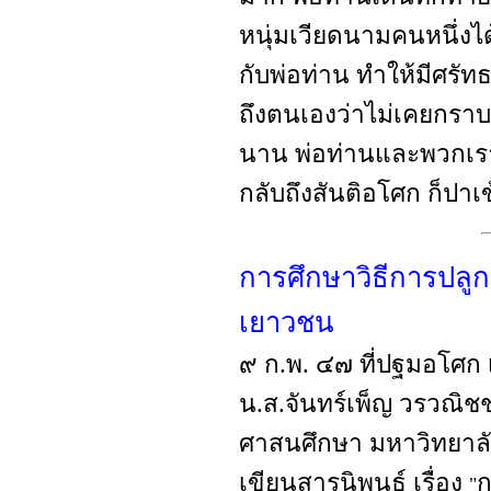
หนุ่มเวียดนามคนหนึ่งได้
กับพ่อท่าน ทำให้มีศร
ถึงตนเองว่าไม่เคยกราบ
นาน พ่อท่านและพวกเรา
กลับถึงสันติอโศก ก็ปาเข
การศึกษาวิธีการปลู
เยาวชน
๙ ก.พ. ๔๗ ที่ปฐมอโศก
น.ส.จันทร์เพ็ญ วรวณิช
ศาสนศึกษา มหาวิทยาลัย
เขียนสารนิพนธ์ เรื่อง
ก
"