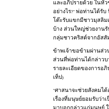
และอภิปรายด้วย ในหัว
อย่างไร
พ่อท่านได้รับ
?"
โต๊ะรับแขกมีชาวมุสลิม
บ้าง ส่วนใหญ่ช่วยงานรั
กลุ่มชาวคริสต์จากอัสสั
ข้าพเจ้าขอข้ามผ่านส่ว
ส่วนที่พ่อท่านได้กล่าว
รายละเอียดของการอภิป
เท็ป
)
ศาสนาจะช่วยสังคมได้
"
เรื่องที่มนุษย์ยอมรับว่า
มาบอกกล่าวแก่มนุษย์ ให