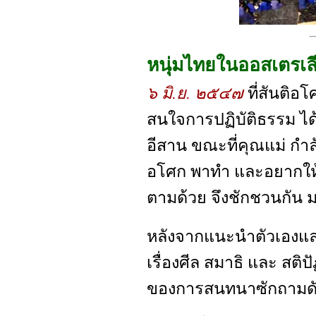
หนุ่มไทยในออสเตรเล
๖ มิ.ย. ๒๕๔๗
ที่สันติอ
สนใจการปฏิบัติธรรม ได
อีสาน ขณะที่คุณแม่ กำ
อโศก พาทำ และอยากให้
ตามด้วย จึงชักชวนกัน 
หลังจากแนะนำตัวเองและ
เรื่องศีล สมาธิ และ สต
ของการสนทนาซักถามดัง