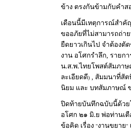
ข้าง ตรงกันข้ามกับคำส
เดือนนี้มีเหตุการณ์สำคัญ
ขออภัยที่ไม่สามารถถ่ายท
ยืดยาวเกินไป จำต้องตัด
งาน อโศกรำลึก, รายการ
น.ส.พ.ไทยโพสต์สัมภาษ
ละเอียดดี
, สัมมนาที่สั
)
นิยม และ บทสัมภาษณ์ ข
ปิดท้ายบันทึกฉบับนี้ด
อโศก ๒๑ มิ.ย พ่อท่านเตื
ข้อคิด เรื่อง
งานขยาย
"
"