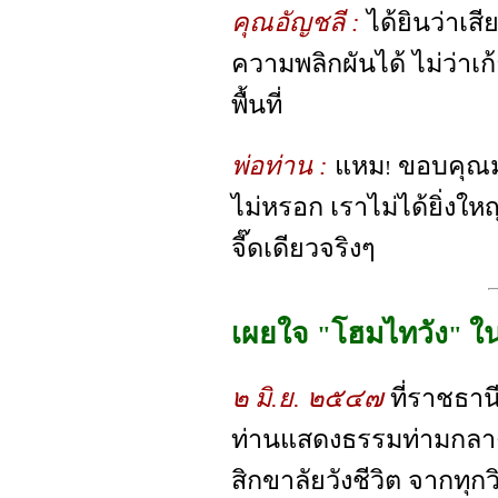
คุณอัญชลี :
ได้ยินว่าเส
ความพลิกผันได้ ไม่ว่าเก้า
พื้นที่
พ่อท่าน :
แหม
ขอบคุณมาก
!
ไม่หรอก เราไม่ได้ยิ่งให
จี๊ดเดียวจริงๆ
เผยใจ
โฮมไทวัง
ใ
"
"
๒ มิ.ย. ๒๕๔๗
ที่ราชธา
ท่านแสดงธรรมท่ามกลาง
สิกขาลัยวังชีวิต จากทุกว