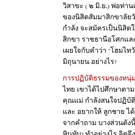
วิสาขะ
๒ มิ.ย.
พ่อท่า
(
)
ของนิสิตสัมมาสิกขาลัยวั
กำลัง จะสมัครเป็นนิสิตใ
สิกขา ราชธานีอโศกและช
เผยใจกับคำว่า
โฮมไทวั
"
มิถุนายน อย่างไร
?
การปฏิบัติธรรมของหนุ
ไทย เขาได้ไปศึกษาตามว
คุณแม่ กำลังสนใจปฏิบ
และ อยากให้ ลูกชาย ได
จากคำถาม บางส่วนดังนี้ 
หินทับ
ทำอย่างไร จิตจึ
?