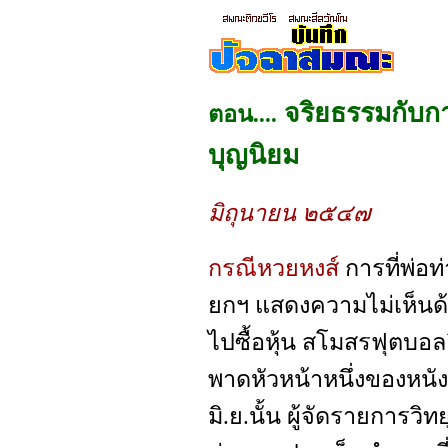
จริยธรรมกับก
ตอน....
บุญนิยม
มิถุนายน ๒๕๔๗
กรณีหวยหงส์
การที่พ่อ
ยกฯ แสดงความไม่เห็นด
ไปซื้อหุ้น สโมสรฟุตบอลล
พาดหัวหน้าหนึ่งของหนังส
มิ.ย.นั้น ผู้จัดรายการ