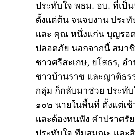
ประทับใจ พธม. อบ. ที่เป็น
ตั้งแต่ต้น จนจบงาน ประท
และ คุณ หนึ่งแก่น บุญรอ
ปลอดภัย นอกจากนี้ สมาชิก
ชาวศรีสะเกษ, ยโสธร, อำน
ชาวบ้านราช และญาติธรร
กลุ่ม ก็กลับมาช่วย ประท
๑๐๒ นายในพื้นที่ ตั้งแต่เ
และต้องทนฟัง คำปราศรัย 
ประทับใจ ทีมสมณะ และสิกม