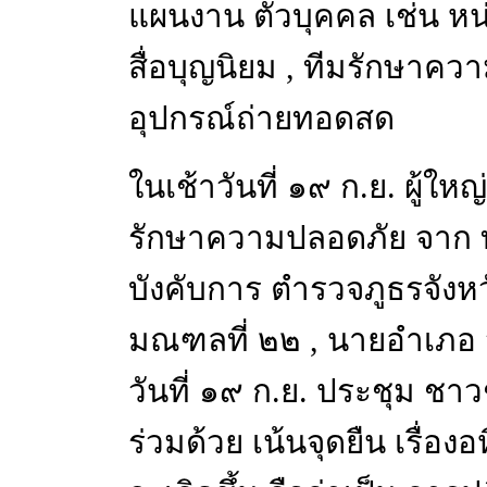
แผนงาน ตัวบุคคล เช่น หน
สื่อบุญนิยม , ทีมรักษาควา
อุปกรณ์ถ่ายทอดสด
ในเช้าวันที่ ๑๙ ก.ย. ผู้ให
รักษาความปลอดภัย จาก ทาง
บังคับการ ตำรวจภูธรจังห
มณฑลที่ ๒๒ , นายอำเภอ 
วันที่ ๑๙ ก.ย. ประชุม ช
ร่วมด้วย เน้นจุดยืน เรื่อง