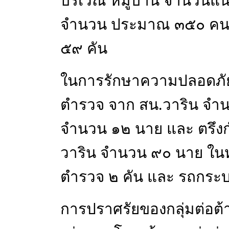
บริเวณ หมู่บ้าน จำนวนแนวร
จำนวน ประมาณ ๓๕๐ คน ม
๕๙ คัน
ในการรักษาความปลอดภัยในค
ตำรวจ จาก สน.วาริน จำนว
จำนวน ๑๒ นาย และ ตรึงกำลั
วาริน จำนวน ๙๐ นาย ในหม
ตำรวจ ๒ คัน และ รถกระ
การปราศรัยของกลุ่มต่อต