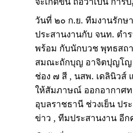
จะเกิดขึ้น ถือว่าเป็น การปฏ
วันที่ ๒๐ ก.ย. ทีมงานรัก
ประสานงานกับ จนท. ตำร
พร้อม กับนักบวช พุทธสถา
สมณะถักบุญ อาจิตปุญโญ ไ
ช่อง ๗ สี , นสพ. เดลินิวส
ให้สัมภาษณ์ ออกอากาศทาง
อุบลราชธานี ช่วงเย็น ประช
ข่าว , ทีมประสานงาน อีกคร