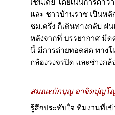
เช่นเคย โดยเน้นการด่าว่
และ ชาวบ้านราช เป็นหลั
ชม.ครึ่ง ก็เดินทางกลับ ฝน
หลังจากที่ บรรยากาศ มืดค
นี้ มีการถ่ายทอดสด ทางโทร
กล้องวงจรปิด และช่างกล
สมณะถักบุญ อาจิตปุญโ
รู้สึกประทับใจ ทีมงานที่