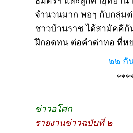
ธมิตรฯ และลูกค้าอุทยาน 
จำนวนมาก พอๆ กับกลุ่มต่อ
ชาวบ้านราช ได้สามัคคีกัน 
ฝึกอดทน ต่อคำด่าทอ ที่ห
๒๒ ก
***
ข่าวอโศก
รายงานข่าวฉบับที่ ๒