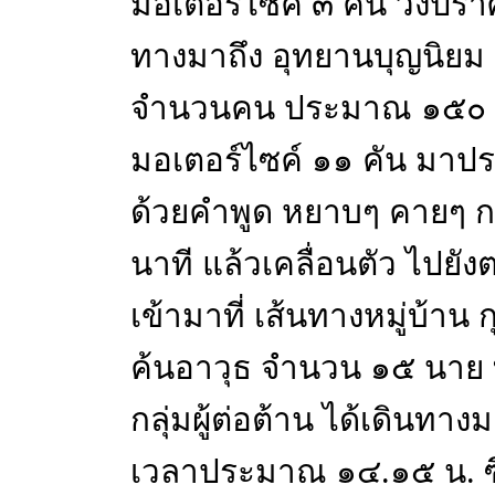
มอเตอร์ไซค์ ๓ คัน วิ่งปรา
ทางมาถึง อุทยานบุญนิยม
จำนวนคน ประมาณ ๑๕๐ ค
มอเตอร์ไซค์ ๑๑ คัน มาป
ด้วยคำพูด หยาบๆ คายๆ 
นาที แล้วเคลื่อนตัว ไปย
เข้ามาที่ เส้นทางหมู่บ้า
ค้นอาวุธ จำนวน ๑๕ นาย ท
กลุ่มผู้ต่อต้าน ได้เดินทาง
เวลาประมาณ ๑๔.๑๕ น. ซึ่