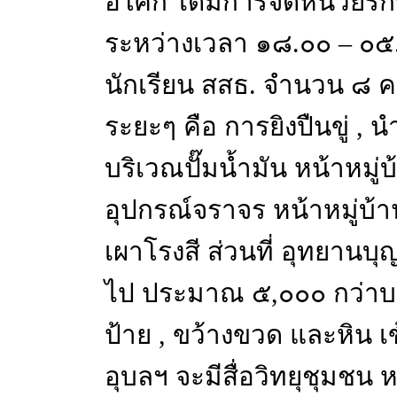
อโศก ได้มีการจัดหน่วยร
ระหว่างเวลา ๑๘.๐๐ – ๐
นักเรียน สสธ. จำนวน ๘ คนด
ระยะๆ คือ การยิงปืนขู่ , น
บริเวณปั๊มน้ำมัน หน้าหมู
อุปกรณ์จราจร หน้าหมู่บ้า
เผาโรงสี ส่วนที่ อุทยานบ
ไป ประมาณ ๕,๐๐๐ กว่าบาท
ป้าย , ขว้างขวด และหิน เข
อุบลฯ จะมีสื่อวิทยุชุมชน