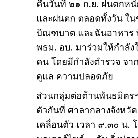
คืนวันที่ ๒๑ ก.ย. ฝนตกหน
และฝนตก ตลอดทั้งวัน ใน
บิณฑบาต และฉันอาหาร ที่
พธม. อบ. มาร่วมให้กำล
คน โดยมีกำลังตำรวจ จาก
ดูแล ความปลอดภัย
ส่วนกลุ่มต่อต้านพันธมิตรฯ
ตัวกันที่ ศาลากลางจังหว
เคลื่อนตัว เวลา ๙.๓๐ น.