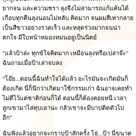
ยากจน และความชรา ลุงจึงไม่สามารถแก้แค้นได้
เกือบทุกคืนลุงนอนไม่หลับ คิดมาก จนผมสีเทากลาย
เป็นสีขาวอย่างรวดเร็ว และหลุดร่วงมากจนน่า
ตกใจ มีใบหน้าหมองหม่นอยู่เป็นนิตย์
"แล้วป้าล่ะ ทุกข์ใจคิดมาก เหมือนลุงหรือเปล่าจ๊ะ"
ฉันถามเมื่อป้าเล่าจบลง
"โอ๊ย...ตอนนี้ฉันทำใจได้แล้ว อะไรมันจะเกิดมันก็
ต้องเกิด นี่ก็นึกว่าเกิดมาใช้กรรมเก่า ฉันอาจเคยทำ
ไม่ดีไว้แต่ชาติก่อนก็ได้ ตอนนี้ก็ต้องคอยหนี เวลา
ลูกเขามาไล่ทุบเอาน่ะ กลัวเขาจะมีบาปติดตัวไป
อีก"
ฉันฟังแล้วอยากจะกราบป้าสักครั้ง โธ่...ป้า นี่ขนาด