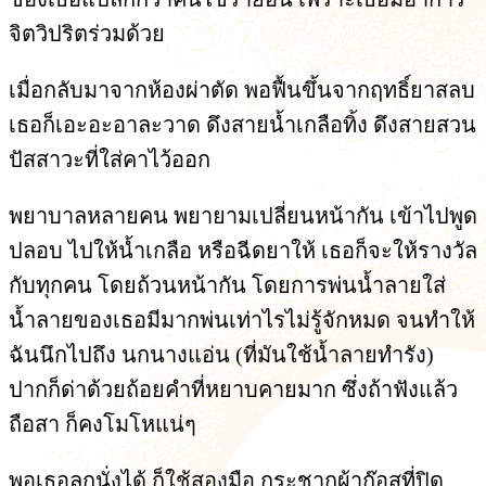
จิตวิปริตร่วมด้วย
เมื่อกลับมาจากห้องผ่าตัด พอฟื้นขึ้นจากฤทธิ์ยาสลบ
เธอก็เอะอะอาละวาด ดึงสายน้ำเกลือทิ้ง ดึงสายสวน
ปัสสาวะที่ใส่คาไว้ออก
พยาบาลหลายคน พยายามเปลี่ยนหน้ากัน เข้าไปพูด
ปลอบ ไปให้น้ำเกลือ หรือฉีดยาให้ เธอก็จะให้รางวัล
กับทุกคน โดยถ้วนหน้ากัน โดยการพ่นน้ำลายใส่
น้ำลายของเธอมีมากพ่นเท่าไรไม่รู้จักหมด จนทำให้
ฉันนึกไปถึง นกนางแอ่น (ที่มันใช้น้ำลายทำรัง)
ปากก็ด่าด้วยถ้อยคำที่หยาบคายมาก ซึ่งถ้าฟังแล้ว
ถือสา ก็คงโมโหแน่ๆ
พอเธอลุกนั่งได้ ก็ใช้สองมือ กระชากผ้าก๊อสที่ปิด