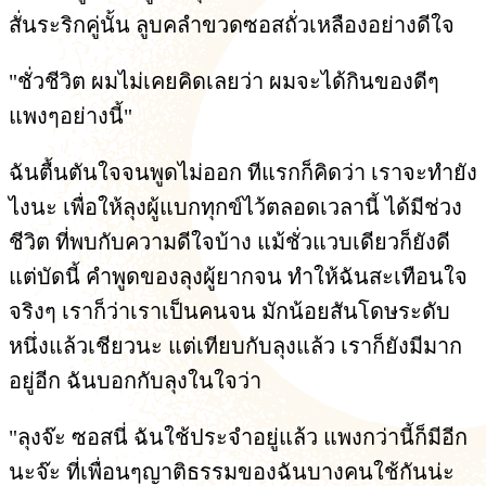
สั่นระริกคู่นั้น ลูบคลำขวดซอสถั่วเหลืองอย่างดีใจ
"ชั่วชีวิต ผมไม่เคยคิดเลยว่า ผมจะได้กินของดีๆ
แพงๆอย่างนี้"
ฉันตื้นตันใจจนพูดไม่ออก ทีแรกก็คิดว่า เราจะทำยัง
ไงนะ เพื่อให้ลุงผู้แบกทุกข์ไว้ตลอดเวลานี้ ได้มีช่วง
ชีวิต ที่พบกับความดีใจบ้าง แม้ชั่วแวบเดียวก็ยังดี
แต่บัดนี้ คำพูดของลุงผู้ยากจน ทำให้ฉันสะเทือนใจ
จริงๆ เราก็ว่าเราเป็นคนจน มักน้อยสันโดษระดับ
หนึ่งแล้วเชียวนะ แต่เทียบกับลุงแล้ว เราก็ยังมีมาก
อยู่อีก ฉันบอกกับลุงในใจว่า
"ลุงจ๊ะ ซอสนี่ ฉันใช้ประจำอยู่แล้ว แพงกว่านี้ก็มีอีก
นะจ๊ะ ที่เพื่อนๆญาติธรรมของฉันบางคนใช้กันน่ะ