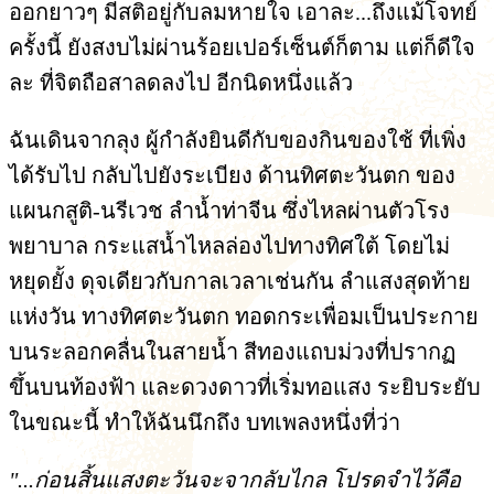
ออกยาวๆ มีสติอยู่กับลมหายใจ เอาละ...ถึงแม้โจทย์
ครั้งนี้ ยังสงบไม่ผ่านร้อยเปอร์เซ็นต์ก็ตาม แต่ก็ดีใจ
ละ ที่จิตถือสาลดลงไป อีกนิดหนึ่งแล้ว
ฉันเดินจากลุง ผู้กำลังยินดีกับของกินของใช้ ที่เพิ่ง
ได้รับไป กลับไปยังระเบียง ด้านทิศตะวันตก ของ
แผนกสูติ-นรีเวช ลำน้ำท่าจีน ซึ่งไหลผ่านตัวโรง
พยาบาล กระแสน้ำไหลล่องไปทางทิศใต้ โดยไม่
หยุดยั้ง ดุจเดียวกับกาลเวลาเช่นกัน ลำแสงสุดท้าย
แห่งวัน ทางทิศตะวันตก ทอดกระเพื่อมเป็นประกาย
บนระลอกคลื่นในสายน้ำ สีทองแถบม่วงที่ปรากฏ
ขึ้นบนท้องฟ้า และดวงดาวที่เริ่มทอแสง ระยิบระยับ
ในขณะนี้ ทำให้ฉันนึกถึง บทเพลงหนึ่งที่ว่า
"...ก่อนสิ้นแสงตะวันจะจากลับไกล โปรดจำไว้คือ