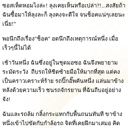
ซอสเห็ดหอมไงล่ะ! ลุงเคยเห็นหรือเปล่า?!...สงสัยถ้า
ฉันซื้อมาให้ลุงละก็ ลุงคงจะดีใจ จนช็อคแน่ๆเลยนะ
เนี่ย!"
พอนึกถึงเรื่อง"ช็อค" อดนึกถึงเหตุการณ์หนึ่ง เมื่อ
เร็วๆนี้ไม่ได้
เช้าวันหนึ่ง ฉันซึ่งอยู่ในชุดมอซอ ฉันจึงพยายาม
ระมัดระวัง ถีบรถให้ชิดซ้ายมือให้มากที่สุด แต่คง
เป็นคราวเคราะห์ร้าย รถปิ๊กอั๊พคันหนึ่ง แล่นมาข้าง
หลังด้วยความเร็ว ชนรถจักรยาน ที่ฉันถีบอยู่อย่าง
จัง!
ฉันและรถล้ม กลิ้งกระแทกกับพื้นถนนทันที ขาข้าง
หนึ่งเข้าไปขัดกับกำล้อรถ จิตที่เคยฝึกมาเสมอ คิด