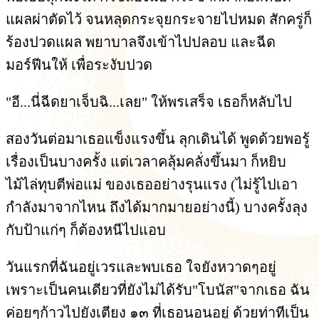
แผลผ่าตัดไว้ จนหลุดกระจุยกระจายไปหมด สักครู่ก็
ร้องปวดแผล พยาบาลจึงเข้าไปปลอบ และฉีด
มอร์ฟีนให้ เพื่อระงับปวด
"อี...นี่ฉีดยาเจ็บฉิ...เลย" ให้พรเสร็จ เธอก็หลับไป
สองวันต่อมาเธอแข็งแรงขึ้น ลุกเดินได้ พูดด้วยพอรู้
เรื่องเป็นบางครั้ง แต่เวลาคลุ้มคลั่งขึ้นมา ก็หยิบ
ไม้ไล่ทุบตีพ่อแม่ ของเธออย่างรุนแรง (ไม่รู้ไปเอา
กำลังมาจากไหน ถึงได้มากมายอย่างนี้) บางครั้งลุง
กับป้าแก่ๆ ก็ต้องหนีไปแอบ
วันแรกที่ฉันอยู่เวรและพบเธอ ใจยังหวาดๆอยู่
เพราะเป็นคนเดียวที่ยังไม่ได้รับ"โบนัส"จากเธอ ฉัน
ค่อยๆก้าวไปยังเตียง ๑๓ ที่เธอนอนอยู่ ด้วยท่าทีเป็น