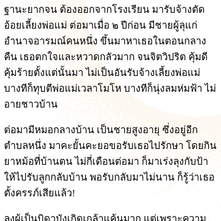
ฐานะยากจน ต้องออกจากโรงเรียน มารับจ้างตัด
อ้อยเลี้ยงพ่อแม่ ต่อมาเมื่อ ๒ ปีก่อน มีชายผู้ลุแก่
อำนาจอารมณ์คนหนึ่ง ขึ้นมาหาเธอในตอนกลาง
คืน เธอตกใจและหวาดกลัวมาก จนจิตวิปริต คุ้มดี
คุ้มร้ายตั้งแต่นั้นมา ไม่เป็นอันรับจ้างเลี้ยงพ่อแม่
บางทีก็ทุบตีพ่อแม่เวลาโมโห บางทีก็นุ่งลมห่มฟ้า ไม่
อายชาวบ้าน
ต่อมามีหมอกลางบ้าน เป็นชายสูงอายุ ซึ่งอยู่อีก
ตำบลหนึ่ง มาคะยั้นคะยอขอรับเธอไปรักษา โดยกิน
ยาหม้อที่บ้านตน ไม่กี่เดือนต่อมา ก็มาเร่งลุงกับป้า
ให้ไปรับลูกกลับบ้าน พอรับกลับมาไม่นาน ก็รู้ว่าเธอ
ตั้งครรภ์เสียแล้ว!
ลุงผู้เป็นบิดาบังเกิดเกล้าแค้นมาก แต่เพราะความ