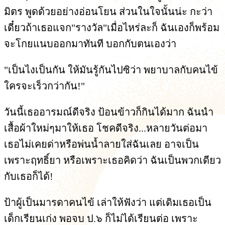
มิตร พูดด้วยอย่างอ่อนโยน ส่วนในใจนั้นน่ะ กะว่า
เดี๋ยวถ้าเธอแจก"รางวัล"เมื่อไหร่ละก็ ฉันเองก็พร้อม
จะโกยแนบออกมาทันที บอกกับตนเองว่า
"เป็นไงเป็นกัน ให้มันรู้กันไปซิว่า พยาบาลกับคนไข้
ใครจะเร็วกว่ากัน!"
วันนี้เธออารมณ์ดีจริง ป้อนข้าวก็กินได้มาก ฉันนำ
เสื้อผ้าใหม่ๆมาให้เธอ โชคดีจริง...หลายวันต่อมา
เธอไม่เคยด่าหรือพ่นน้ำลายใส่ฉันเลย อาจเป็น
เพราะฤทธิ์ยา หรือเพราะเธอคิดว่า ฉันเป็นพวกเดียว
กับเธอก็ได้!
ป้าผู้เป็นมารดาคนไข้ เล่าให้ฟังว่า แต่เดิมเธอเป็น
เด็กเรียนเก่ง พอจบ ป.๖ ก็ไม่ได้เรียนต่อ เพราะ