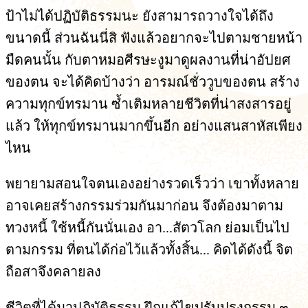
ป้าไม่ได้ปฏิบัติธรรมนะ ยังสามารถวางใจได้ถึง
ขนาดนี้ ส่วนฉันนี่สิ ฟังแล้วอยากจะไปตามชายหน้า
มืดคนนั้น กับตาหมอศีรษะงูมาดูผลงานที่น่าอัปยศ
ของตน จะได้คิดบ้างว่า อารมณ์ชั่ววูบของตน สร้าง
ความทุกข์ทรมาน ซ้ำเติมหลายชีวิตที่น่าสงสารอยู่
แล้ว ให้ทุกข์ทรมานมากขึ้นอีก อย่างแสนสาหัสเพียง
ไหน
พยายามสอนใจตนเองอย่างรวดเร็วว่า เขาทั้งหลาย
อาจเคยสร้างกรรมร่วมกันมาก่อน จึงต้องมาตาม
ทวงหนี้ ใช้หนี้กันนั่นเอง อา...สัตวโลก ย่อมเป็นไป
ตามกรรม ที่ตนได้ก่อไว้แล้วทั้งสิ้น... คิดได้ดังนี้ จิต
ถือสาจึงคลายลง
ชีวิตที่ได้มาปฏิบัติธรรม ฝึกแก้ไขปรับปรุงกรรม ๓