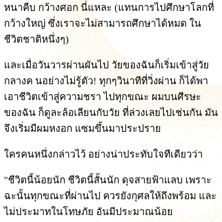
หนาคืบ กว้างศอก นี่แหละ (แทนการไปศึกษาโลกที่
กว้างใหญ่ ซึ่งเราจะไม่สามารถศึกษาได้หมด ใน
ชีวิตชาติหนึ่งๆ)
และเมื่อวันวารผ่านผันไป วัยของฉันก็เริ่มเข้าสู่วัย
กลางค นอย่างไม่รู้ตัว! ทุกๆวินาทีที่วิ่งผ่าน ก็ได้พา
เอาชีวิตเข้าสู่ความชรา ไปทุกขณะ ผมบนศีรษะ
ของฉัน ก็ดูละล้อเลียนกับวัย ที่ล่วงเลยไปเช่นกัน มัน
จึงเริ่มมีผมหงอก แซมขึ้นมาประปราย
ใครคนหนึ่งกล่าวไว้ อย่างน่าประทับใจทีเดียวว่า
"ชีวิตนี้น้อยนัก ชีวิตนี้สั้นนัก ดุจสายฟ้าแลบ เพราะ
ฉะนั้นทุกขณะที่ผ่านไป ควรยังกุศลให้ถึงพร้อม และ
ไม่ประมาทในโทษภัย อันมีประมาณน้อย