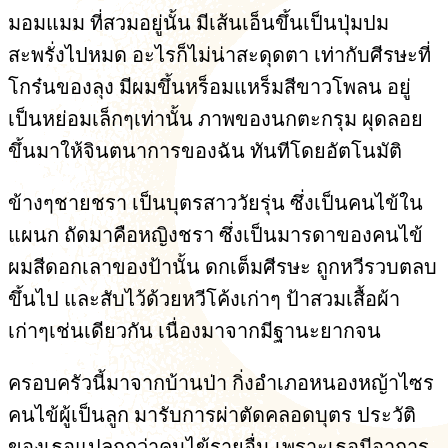
มอมแมม ที่สวมอยู่นั้น มีเส้นเอ็นขึ้นเป็นปุ่มปม
สะพรั่งไปหมด อะไรก็ไม่น่าสะดุดตา เท่ากับศีรษะที่
โกร๋นของลุง มีผมขึ้นหร็อมแหร็มสีขาวโพลน อยู่
เป็นหย่อมเล็กๆเท่านั้น ภาพของนกตะกรุม ผุดลอย
ขึ้นมาให้จินตนาการของฉัน ทันทีโดยอัตโนมัติ
ข้างๆชายชรา เป็นบุตรสาววัยรุ่น ซึ่งเป็นคนไข้ใน
แผนก ถัดมาคือหญิงชรา ซึ่งเป็นมารดาของคนไข้
ผมสีดอกเลาของป้านั้น ดกเต็มศีรษะ ถูกหวีรวบตลบ
ขึ้นไป และสับไว้ด้วยหวีโค้งเก่าๆ ป้าสวมเสื้อผ้า
เก่าๆเช่นเดียวกัน เนื่องมาจากมีฐานะยากจน
ครอบครัวนี้มาจากบ้านป่า กิ่งอำเภอหนองหญ้าไซร
คนไข้ผู้เป็นลูก มารับการผ่าตัดคลอดบุตร ประวัติ
ของเธอแปลกกว่าคนไข้รายอื่น เพราะเธอมีอาการ