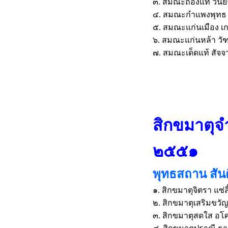
๓. สมณะถ่องแท้ วิน
๔. สมณะกำแพงพุทธ 
๕. สมณะแก่นเมือง เ
๖. สมณะแก่นหล้า ว
๗. สมณะเด็ดแท้ สัจ
สิกขมาตุจ
๒๕๕๑
พุทธสถาน สัน
๑. สิกขมาตุจิตรา แซ่ลี
๒. สิกขมาตุเสริมขวั
๓. สิกขมาตุสดใส อโ