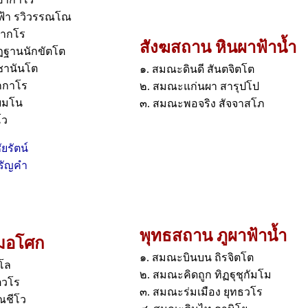
้า รวิวรรณโณ
ภากโร
สังฆสถาน หินผาฟ้าน้ำ
ฏฐานนักขัตโต
ชานันโต
๑. สมณะดินดี สันตจิตโต
ักกาโร
๒. สมณะแก่นผา สารุปโป
ยมโน
๓. สมณะพอจริง สัจจาสโภ
โว
ยรัตน์
ิรัญคำ
พุทธสถาน ภูผาฟ้าน้ำ
มอโศก
๑. สมณะบินบน ถิรจิตโต
โล
๒. สมณะคิดถูก ทิฏฐุชุกัมโม
ตวโร
๓. สมณะร่มเมือง ยุทธวโร
รณชีโว