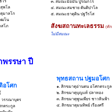
ยธโร
๓. สมณะมือมั่น ปูรณกโร
สุพโล
๔. สมณะสมชาย ตันติปาโล
กตุมาลโก
๕. สมณะธาตุดิน ปฐวีรโส
ัฑฒโน
สังฆสถานทะเลธรรม
จาสโภ
(ทั
ไม่มีสมณะ
ำพรรษา ปี
พุทธสถาน ปฐมอโศก
ติอโศก
๑. สิกขมาตุอ่านตน อโศกตระกูล
๒. สิกขมาตุบุญแท้ ปลาทอง
้
๓. สิกขมาตุพูนเพียร ชาวหินฟ้า
ญ วรรณาบุตร
๔. สิกขมาตุมนทิพย์ เรืองศรี
ศกตระกูล