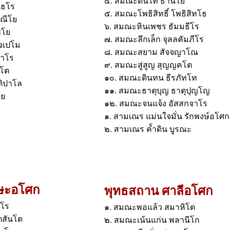
๔. สมณะดินไท ธานิโย
นธโร
๕. สมณะโพธิสิทธิ์ โพธิสิทโธ
ณีโย
๖. สมณะหินเพชร ธัมมธีโร
ชโย
๗. สมณะลึกเล็ก จุลลคัมภีโร
จจเปโม
๘. สมณะสยาม สัจจญาโณ
จาโร
๙. สมณะสู่สูญ สุญญคโต
รโต
๑๐. สมณะดินทน ธีรภัทโท
ติปาโล
๑๑. สมณะธาตุบุญ ธาตุปุญโญ
โย
๑๒. สมณะจนแจ้ง อัสสกจาโร
๑. สามเณร แม่นใจมั่น รักพงษ์อโศก
๒. สามเณร ค้ำดิน บูรณะ
รษะอโศก
พุทธสถาน ศาลีอโศก
ตโร
๑. สมณะพอแล้ว สมาหิโต
ตสันโต
๒. สมณะเน้นแก่น พลานีโก