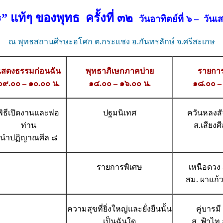
” แท้ๆ ของพุทธ ครั้งที่ ๓๒
วันอาทิตย์ที่ ๖ – ว
ณ พุทธสถานศีรษะอโศก ต.กระแชง อ.กันทรลักษ์ จ.ศรีสะเกษ
แสดงธรรมก่อนฉัน
พุทธาภิเษกภาคบ่าย
รายกา
๐๙.๐๐ – ๑๐.๐๐ น.
๑๔.๐๐ – ๑๖.๐๐ น.
๑๘.๐๐ –
พิธีเปิดงานและพ่อ
ปฐมนิเทศ
ควันหลงสั
ท่าน
ส.เสียงศ
นำปฏิญาณศีล ๘
รายการพิเศษ
เหนือดวง 
สม. ผาแก้
ความสุขที่ยิ่งใหญ่และยั่งยืนนั้น
คู่บารมี 
เป็นฉันใด
ส. ฟ้าไท