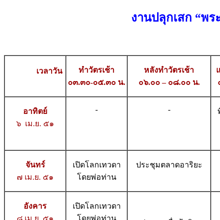
งานปลุกเสก
“พระ
ทำวัตรเช้า
หลังทำวัตรเช้า
เวลา
วัน
๐๓.๓๐-๐๕.๓๐ น.
๐๖.๐๐ – ๐๘.๐๐ น.
-
-
อาทิตย์
๖ เม.ย. ๕๑
จันทร์
เปิดโลกเทวดา
ประชุมตลาดอาริยะ
๗ เม.ย. ๕๑
โดยพ่อท่าน
อังคาร
เปิดโลกเทวดา
๘ เม.ย. ๕๑
โดยพ่อท่าน