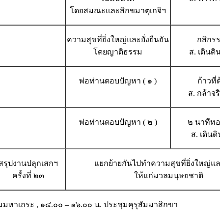
โดยสมณะและสิกขมาตุเกจิฯ
ความสุขที่ยิ่งใหญ่และยั่งยืนยัน
กสิกรร
โดยญาติธรรม
ส. เดินดิ
พ่อท่านตอบปัญหา ( ๑ )
ก้าวที่
ส. กล้าจ
พ่อท่านตอบปัญหา ( ๒ )
๒ นาทีทอ
ส. เดินดิ
สรุปงานปลุกเสกฯ
แยกย้ายกันไปทำความสุขที่ยิ่งใหญ่และ
ครั้งที่ ๒๓
ให้แก่มวลมนุษยชาติ
มมหาเถระ , ๑๔.๐๐ – ๑๖.๐๐ น. ประชุมคุรุสัมมาสิกขา