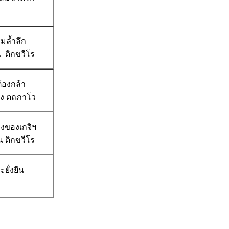
มล้ำลึก
น ติกขวีโร
ต้องกล้า
ริง ตถภาโว
งของเกจิฯ
น ติกขวีโร
ยั่งยืน