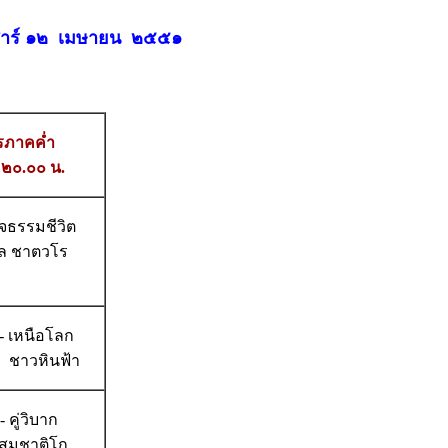
ันเสาร์ ๑๒ เมษายน ๒๕๕๑
รภาคค่ำ
 ๒๐.๐๐ น.
จธรรมชีวิต
ีล ชาตวโร
- เหนือโลก
ว ชาวหินฟ้า
- คู่วิบาก
 สมชาติโก