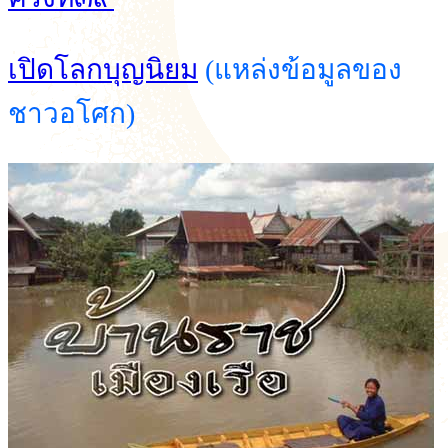
เปิดโลกบุญนิยม
(แหล่งข้อมูลของ
ชาวอโศก)