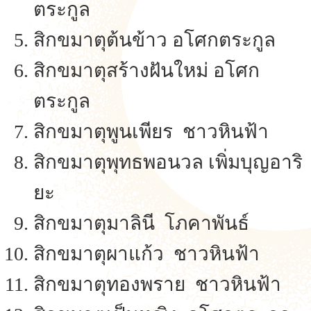
ตระกูล
สิกขมาตุต้นข้าว อโศกตระกูล
สิกขมาตุสร้างฝันใหม่ อโศก
ตระกูล
สิกขมาตุพูนเพียร ชาวหินฟ้า
สิกขมาตุพุทธพอนวล เพิ่มบุญอาริ
ยะ
สิกขมาตุมาลินี โภคาพันธ์
สิกขมาตุผาแก้ว ชาวหินฟ้า
สิกขมาตุทองพราย ชาวหินฟ้า