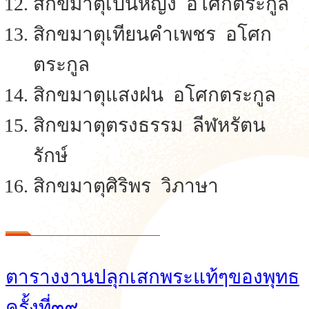
สิกขมาตุเป็นหญิง อโศกตระกูล
สิกขมาตุเทียนคำเพชร อโศก
ตระกูล
สิกขมาตุแสงฝน อโศกตระกูล
สิกขมาตุตรงธรรม ลีฬหรัตน
รักษ์
สิกขมาตุศิริพร วิภาษา
ตารางงานปลุกเสกพระแท้ๆของพุทธ
ครั้งที่๓๙