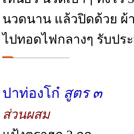
นวดนาน แล้วปิดด้วย ผ้
ไปทอดไฟกลางๆ รับปร
ปาท่องโก๋
สูตร ๓
ส่วนผสม