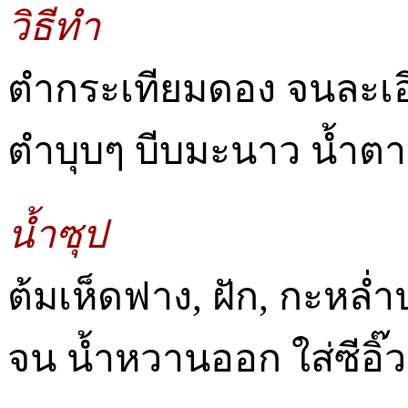
วิธีทำ
ตำกระเทียมดอง จนละเอียด 
ตำบุบๆ บีบมะนาว น้ำตา
น้ำซุป
ต้มเห็ดฟาง, ฝัก, กะหล่ำปล
จน น้ำหวานออก ใส่ซีอิ๊ว