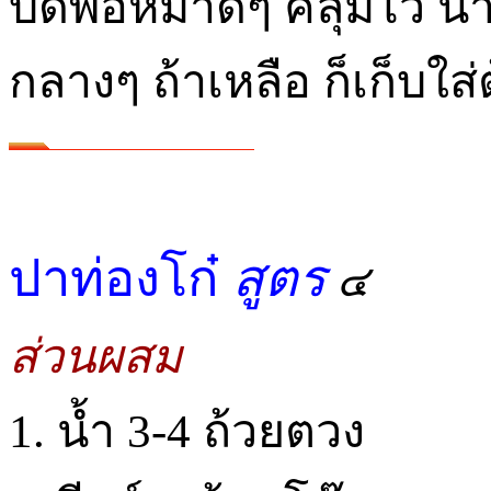
บิดพอหมาดๆ คลุมไว้ น
กลางๆ ถ้าเหลือ ก็เก็บใส่
ปาท่องโก๋
สูตร
๔
ส่วนผสม
1. น้ำ 3-4 ถ้วยตวง