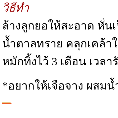
วิธีทำ
ล้างลูกยอให้สะอาด หั่นเ
น้ำตาลทราย คลุกเคล้าให้
หมักทิ้งไว้ 3 เดือน เวลา
*อยากให้เจือจาง ผสมน