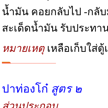
น้ำมัน คอยกลับไป -กลับม
สะเด็ดน้ำมัน รับประทา
หมายเหตุ
เหลือเก็บใส่ต
ปาท่องโก๋
สูตร ๒
ส่วนประกอบ