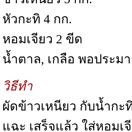
หัวกะทิ 4 กก.
หอมเจียว 2 ขีด
น้ำตาล, เกลือ พอประม
วิธีทำ
ผัดข้าวเหนียว กับน้ำกะทิ
แฉะ เสร็จแล้ว ใส่หอมเจ