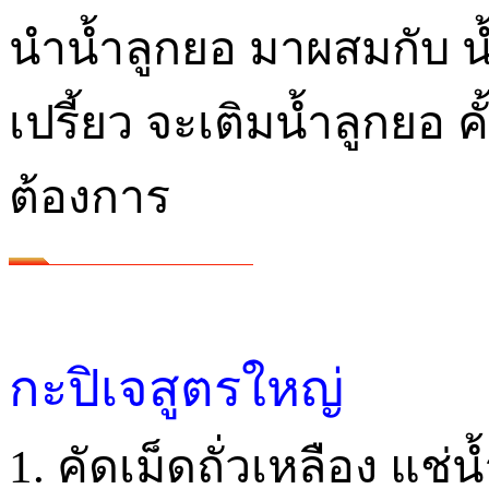
นำน้ำลูกยอ มาผสมกับ น้
เปรี้ยว จะเติมน้ำลูกยอ
ต้องการ
กะปิเจสูตรใหญ่
1. คัดเม็ดถั่วเหลือง แช่