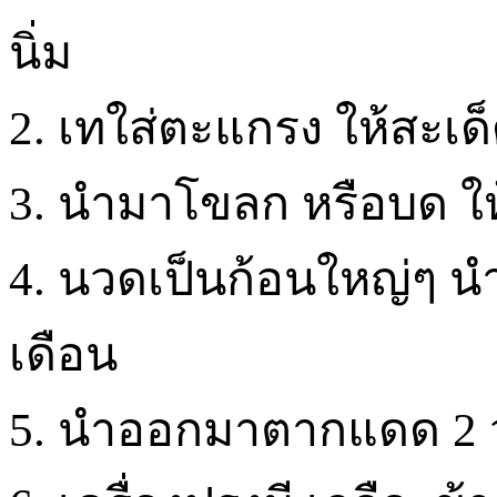
นิ่ม
2. เทใส่ตะแกรง ให้สะเด็ด
3. นำมาโขลก หรือบด ให
4. นวดเป็นก้อนใหญ่ๆ นำไ
เดือน
5. นำออกมาตากแดด 2 วัน