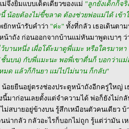
แม่จึงยิ้มแบบเด็ดเดี่ยวของแม่
"ลูกยังเด็กก็จริง
ี้ น้อยต้องไม่ขี้ขลาด ต้องช่วยพ่อแม่ได้ เข้
พยักหน้ารับคำว่า
"ค่ะ"
ทั้งที่กลัว เธอเดินตา
ตูหน้าถัง ก่อนออกจากบ้านแม่หันมาพูดเบาๆ ว่
ว้บานหนึ่ง เผื่อโต๊ะมาดูพี่แมะ หรือใครมาหา 
(ชั้นบน) กับพี่แมะนะ พอพี่เขาตื่นก็ บอกว่าแม่ส
้หมด แล้วก็กินยา แม่ไปไม่นาน ก็กลับ"
 น้อยยืนอยู่ตรงช่องประตูหน้าถังอีกครู่ใหญ่ 
างนี้มาก่อนเลยตั้งแต่จำความได้ พ่อก็ยังไม่กลั
ะก็ไม่สบายอยู่ข้างบน รู้สึกเหมือนตัวคนเดียว บ้
นน่ากลัว กลัวอะไรก็บอกไม่ถูก รู้แต่ว่ามัน เ