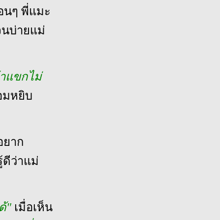
อนๆ พี่แมะ
จนบ่ายแม่
้าแขกไม่
้อมหยิบ
 อยาก
้ดีว่าแม่
ด้"
เมื่อเห็น