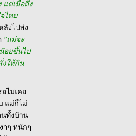
 แต่เมื่อถึง
าใจไหม
มหลังไปส่ง
า
"แม่จะ
น้อยขึ้นไป
ั่งให้กิน
เธอไม่เคย
บ แม่ก็ไม่
านทั้งบ้าน
หงาๆ หนักๆ