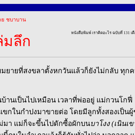
ย ชบาบาน
หนังสือพิมพ์ เราคิดอะไร ฉบับที่ 131 เ
่มลึก
่ยมยายที่สงขลาตั้งหกวันแล้วก็ยังไม่กลับ ทุกค
บ้านเป็นไปเหมือน เวลาที่พ่ออยู่ แม่กวนโกฟี่
แขกในกำปงมาขายต่อ โดยมีลูกทั้งสองเป็นผู้ช
มา แม่ก็จะขึ้นไปดักซื้อผักบน
บาโงง (เนินเข