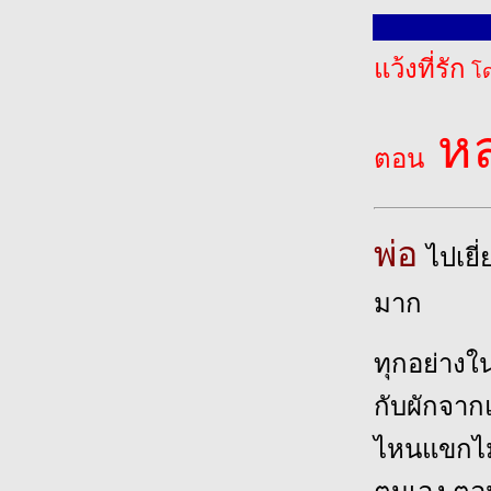
แว้งที่รัก
โด
หล
ตอน
พ่อ
ไปเยี
มาก
ทุกอย่างใน
กับผักจาก
ไหนแขกไม่