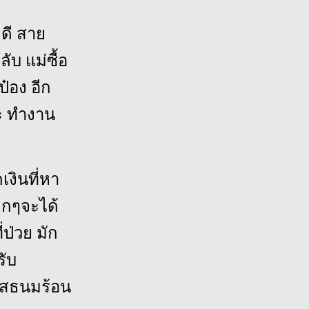
งดี สาย
ับ แม่ซื้อ
๋อง อีก
ละ ทำงาน
เงินที่หา
ด็กๆจะได้
ป่วย มัก
รับ
ิเสธนมร้อน