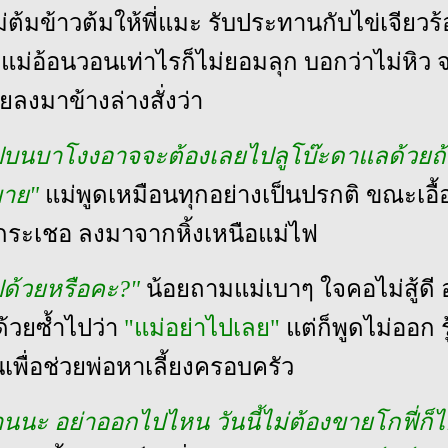
ต้มข้าวต้มให้พี่แมะ รับประทานกับไข่เจียวร้
ก แม่อ้อนวอนเท่าไรก็ไม่ยอมลุก บอกว่าไม่หิว 
อยลงมาข้างล่างสั่งว่า
ปบนบาโงงอาจจะต้องเลยไปลูโบ๊ะดาแลด้วยถ
ขาย"
แม่พูดเหมือนทุกอย่างเป็นปรกติ ขณะเอื
กระเชอ ลงมาจากหิ้งเหนือแม่ไฟ
ปด้วยหรือคะ?"
น้อยถามแม่เบาๆ ใจคอไม่สู้ดี
ด้วยซ้ำไปว่า
"แม่อย่าไปเลย"
แต่ก็พูดไม่ออก รู
เพื่อช่วยพ่อหาเลี้ยงครอบครัว
้านนะ อย่าออกไปไหน วันนี้ไม่ต้องขายโกฟี่ก็ไ