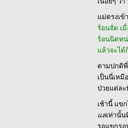
เนือยๆ ว่า
แม่ตรงเข้
ร้อนจัด เ
ร้อนนิดหน
แล้วจะได้ก
ตามปกติพี
เป็นนี่เหม
ป่วยแต่ละ
เช้านี้ แ
แล
เท่านั้
รอแขกรอ