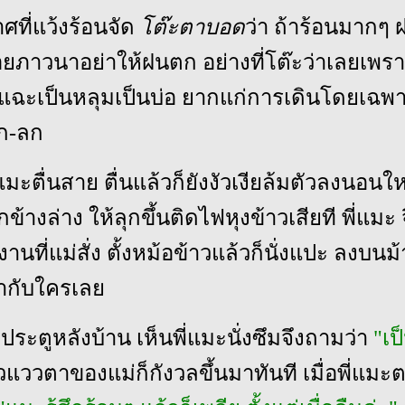
าศที่แว้งร้อนจัด
โต๊ะตาบอด
ว่า ถ้าร้อนมากๆ
้อยภาวนาอย่าให้ฝนตก อย่างที่โต๊ะว่าเลยเพร
ฉะเป็นหลุมเป็นบ่อ ยากแก่การเดินโดยเฉพาะ
โก-ลก
พี่แมะตื่นสาย ตื่นแล้วก็ยังงัวเงียล้มตัวลงนอนใ
ข้างล่าง ให้ลุกขึ้นติดไฟหุงข้าวเสียที พี่แมะ 
านที่แม่สั่ง ตั้งหม้อข้าวแล้วก็นั่งแปะ ลงบนม
จากับใครเลย
าประตูหลังบ้าน เห็นพี่แมะนั่งซึมจึงถามว่า
"เป
วแววตาของแม่ก็กังวลขึ้นมาทันที เมื่อพี่แมะ