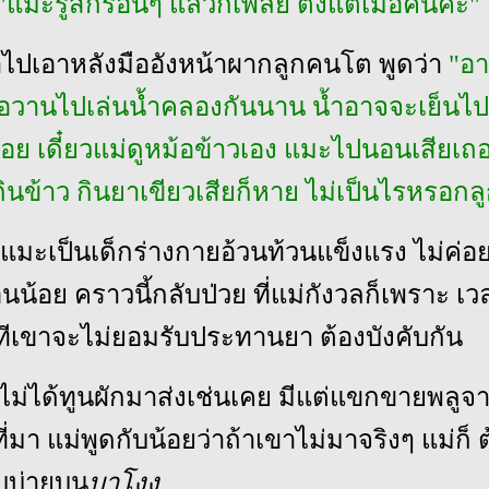
"แมะรู้สึกร้อนๆ แล้วก็เพลีย ตั้งแต่เมื่อคืนค่ะ"
าไปเอาหลังมืออังหน้าผากลูกคนโต พูดว่า
"อ
มื่อวานไปเล่นน้ำคลองกันนาน น้ำอาจจะเย็นไป
่อย เดี๋ยวแม่ดูหม้อข้าวเอง แมะไปนอนเสียเถอ
ินข้าว กินยาเขียวเสียก็หาย ไม่เป็นไรหรอกล
่แมะเป็นเด็กร่างกายอ้วนท้วนแข็งแรง ไม่ค่อย
ือนน้อย คราวนี้กลับป่วย ที่แม่กังวลก็เพราะ เว
ทีเขาจะไม่ยอมรับประทานยา ต้องบังคับกัน
ขกไม่ได้ทูนผักมาส่งเช่นเคย มีแต่แขกขายพลูจ
นที่มา แม่พูดกับน้อยว่าถ้าเขาไม่มาจริงๆ แม่ก็
บบ่ายบน
บาโงง