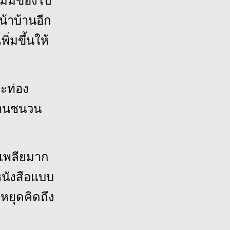
แม่มีของไป
น้าบ้านอีก
ิ่มขึ้นให้
มะท่อง
ดานชนวน
อนเพลียมาก
หนังสือแบบ
หยุดคิดถึง