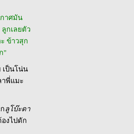
ากาศมัน
 ลูกเลยตัว
ะ ข้าวสุก
ูก"
 เป็นโน่น
ลาพี่แมะ
าก
ลูโบ๊ะดา
 ต้องไปดัก