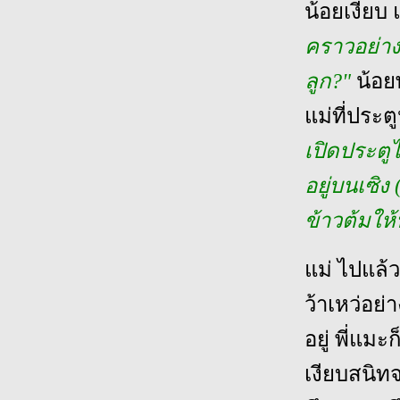
น้อยเงียบ 
คราวอย่างน
ลูก?"
น้อย
แม่ที่ประ
เปิดประตูไ
อยู่บนเซิง 
ข้าวต้มให
แม่ ไปแล้ว
ว้าเหว่อย่
อยู่ พี่แม
เงียบสนิทจ