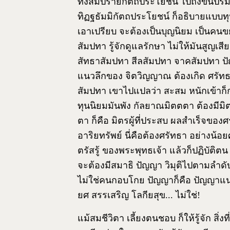
ทั้งสัมปรายิกัตถประโยชน์ ไปถึงขั้นปร
ทิฏฐธัมมิกัตถประโยชน์ ก็อธิบายแบบท
เอาเปรียบ จะต้องเป็นบุญนิยม เป็นคนขย
สัมปทา รู้จักดูแลรักษา ไม่ให้มันสูญเสีย
สัทธาสัมปทา สีลสัมปทา จาคสัมปทา ปั
แนวลึกของ จิตวิญญาณ ต้องเกิด ศรัทธา
สัมปทา เขาไปแปลว่า สะสม หนักเข้าก็ก
ทุนนิยมมันพัง กัลยาณมิตตตา ต้องมีมิ
ตา ก็คือ มิตรผู้ที่ประสบ ผลสำเร็จของศ
อาริยทรัพย์ นี่คือต้องศรัทธา อย่าง
ตรัสรู้ ของพระพุทธเจ้า แล้วก็ปฏิบัติตน
จะต้องมีสมาธิ ปัญญา วิมุติไปตามลำดั
ไม่ใช่คนกอบโกย ปัญญาก็คือ ปัญญาแนวโ
ยศ สรรเสริญ โลกียสุข... ไม่ใช่!
แม้สมชีวิตา เลี้ยงตนชอบ ก็ให้รู้จัก สิ่งท