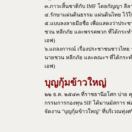
๓.ภาวะสิ้นชาติกับ IMF โดยกัญญา ลีล
๔.รักษาแผ่นดินธรรม แผ่นดินไทย ไว้ใ
๕.แบบลงลายมือชื่อ เพื่อแสดงว่าปร
ชวน หลีกภัย และพรรคพวก ที่ได้กระทำไ
เอฟ)
๖.แถลงการณ์ เรื่องประชาชนชาวไทย ร
นายชวน หลีกภัย และคณะฯ ที่ได้กระทำ
เอฟ)
บุญกุ้มข้าวใหญ่
๒๒ ธ.ค. ๒๕๔๓ ที่ราชธานีอโศก บ่าย ค
กรรมการกองทุน SIF ได้มานมัสการ พ่
จัดงาน "บุญกุ้มข้าวใหญ่" ที่บริเวณทุ่งศร