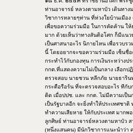
๑๘ ธ.ค. ๒๕๔๓ ที่ราชธานีอโศก พระชูศ
ท่านอาจารย์ หลวงตามหาบัว เดินทางม
วิชาการหลายๆท่าน ที่ห่วงใยบ้านเมือง
เพื่อขอความร่วมมือ ในการคัดค้าน ให้
มาก ด้วยเห็นว่าทางสันติอโศก ก็มีแนวทาง
เป็นศาสนาอะไร นิกายไหน เพื่อรวบรวมคน
นี้ โดยอยากจะขอความร่วมมือ เซ็นชื่
กระทำไว้กับกองทุน การเงินระหว่างป
กกต.ที่แสดงความไม่เป็นกลาง เลือกปฏิบั
ตรวจสอบ นายชวน หลีกภัย นายธารินทร
กระตือรือร้น ที่จะตรวจสอบอะไร ทีกั
ติด เมื่อปปช. และ กกต. ไม่มีความเป็
เป็นรัฐบาลอีก จะยิ่งทำให้ประเทศชาติ ท
ทำความเสียหาย ให้กับประเทศ มากพอดูอ
ลูกศิษย์ ท่านอาจารย์หลวงตามหาบัว 
(หนึ่งแสนคน) มีนักวิชาการแนะนำว่า