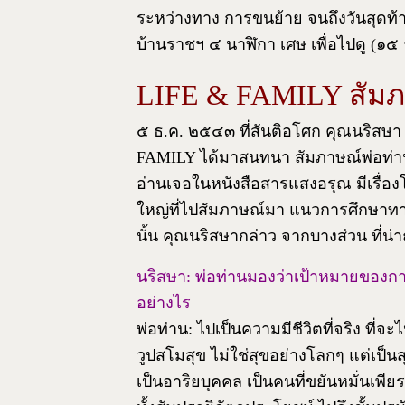
ระหว่างทาง การขนย้าย จนถึงวันสุดท้า
บ้านราชฯ ๔ นาฬิกา เศษ เพื่อไปดู (๑๕ 
LIFE & FAMILY สัมภ
๕ ธ.ค. ๒๕๔๓ ที่สันติอโศก คุณนริสษ
FAMILY ได้มาสนทนา สัมภาษณ์พ่อท่าน เ
อ่านเจอในหนังสือสารแสงอรุณ มีเรื่อง
ใหญ่ที่ไปสัมภาษณ์มา แนวการศึกษาทาง
นั้น คุณนริสษากล่าว จากบางส่วน ที่น่าถ
นริสษา: พ่อท่านมองว่าเป้าหมายของการศ
อย่างไร
พ่อท่าน: ไปเป็นความมีชีวิตที่จริง ที่จ
วูปสโมสุข ไม่ใช่สุขอย่างโลกๆ แต่เป็น
เป็นอาริยบุคคล เป็นคนที่ขยันหมั่นเพีย