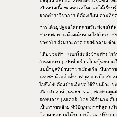
ปัจจุบัน และอนาคตของชาวชุมชน โดยเ
เป็นหน่อเนื้อของชาวอโศก จะได้เรียนรู้
จากตำราวิชาการ ที่ต้องเรียน ตามที
การได้อยู่ปฐมอโศกหลายวัน ส่งผลให้พ่
ช่วงที่พ่อท่าน ต้องเดินทาง ไปบ้านราช
ชาตวโร ร่วมรายการ คอยซักถาม ช่วยผ
"เกียข่วมฟ้า" (แบกใส่หลังข้ามฟ้า) "กล
(กันตกนรก) เป็นชื่อเรือ เอี้ยมจุ๊นขน
แม่น้ำมูลที่บ้านราชฯเมืองเรือ เป็นการข
นราชฯ ด้วยลำที่ยาวที่สุด ยาวถึง ๒๖ 
ไปถึงได้ ต้องจ่ายเงินชดใช้ที่ชนป้าย
เกือบสัปดาห์ (๑๐-๑๕ ธ.ค.) พ่อท่านพูด
รถขนลาก (เทเลอร์) โดยใช้สำนวน สัมผัสเสี
เป็นการขนย้าย ที่มีปัญหามากที่สุด แม้
ก็ตาม พ่อท่านได้รับการติดต่อ ปรึกษา