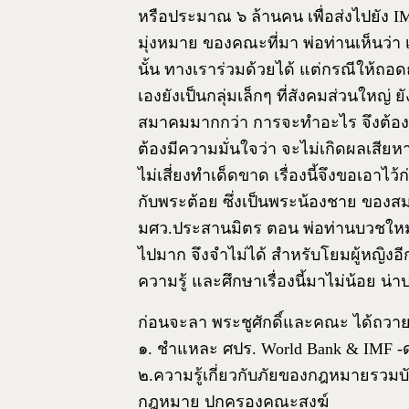
หรือประมาณ ๖ ล้านคน เพื่อส่งไปยัง I
มุ่งหมาย ของคณะที่มา พ่อท่านเห็นว่า
นั้น ทางเราร่วมด้วยได้ แต่กรณีให้ถอ
เองยังเป็นกลุ่มเล็กๆ ที่สังคมส่วนใหญ่
สมาคมมากกว่า การจะทำอะไร จึงต้อ
ต้องมีความมั่นใจว่า จะไม่เกิดผลเสียห
ไม่เสี่ยงทำเด็ดขาด เรื่องนี้จึงขอเอาไว้ก
กับพระต้อย ซึ่งเป็นพระน้องชาย ของสม.ร
มศว.ประสานมิตร ตอน พ่อท่านบวชใหม่ๆ
ไปมาก จึงจำไม่ได้ สำหรับโยมผู้หญิงอ
ความรู้ และศึกษาเรื่องนี้มาไม่น้อย 
ก่อนจะลา พระชูศักดิ์และคณะ ได้ถวายหนั
๑. ชำแหละ ศปร. World Bank & IMF -ด
๒.ความรู้เกี่ยวกับภัยของกฎหมายรวม
กฎหมาย ปกครองคณะสงฆ์