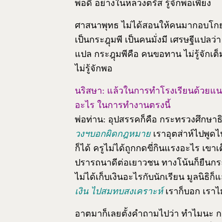
พอดี อย่างในหลวงตรัส รู้จักพอเพียง
ศาสนาพุทธ ไม่ได้สอนให้คนมากอบโกย ร
เป็นกระฎุมพี เป็นคนมั่งมี เศรษฐีแปล
แปล กระฎุมพีคือ คนขอทาน ไม่รู้จักเต็ม
ไม่รู้จักพอ
นริสษา: แล้วในการทำโรงเรียนด้วยแนวค
อะไร ในการทำงานตรงนี้
พ่อท่าน: อุปสรรคก็คือ กระทรวงศึกษาธิ
วงฯบอกผิดกฎหมาย
เราอุตส่าห์ไปพู
ก็ได้ ครูไม่ได้ถูกกดขี่กินแรงอะไร เขาเต
ปรารถนาดีต่อเยาวชน ทางโน้นก็ยืนกร
ไม่ได้เก็บเงินอะไรกับนักเรียน มูลนิธ
เงิน ไปสมทบสงเคราะห์
เราก็บอก เราไ
อาตมาก็เลยตั้งคำถามไปว่า ทำไมนะ กร