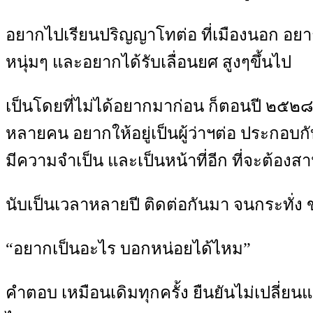
อยากไปเรียนปริญญาโทต่อ ที่เมืองนอก อยากไ
หนุ่มๆ และอยากได้รับเลื่อนยศ สูงๆขึ้นไป
เป็นโดยที่ไม่ได้อยากมาก่อน ก็ตอนปี ๒๕๒๘ ส
หลายคน อยากให้อยู่เป็นผู้ว่าฯต่อ ประกอบก
มีความจำเป็น และเป็นหน้าที่อีก ที่จะต้องส
นับเป็นเวลาหลายปี ติดต่อกันมา จนกระทั่ง ขณ
“อยากเป็นอะไร บอกหน่อยได้ไหม”
คำตอบ เหมือนเดิมทุกครั้ง ยืนยันไม่เปลี่ยนแ