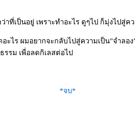
ี่เป็นอยู่ เพราะทำอะไร ดูๆไป ก็มุ่งไปสู่ความ
่ติดอะไร ผมอยากจะกลับไปสู่ความเป็น”จำลอง” 
ติธรรม เพื่อลดกิเลสต่อไป
*จบ*