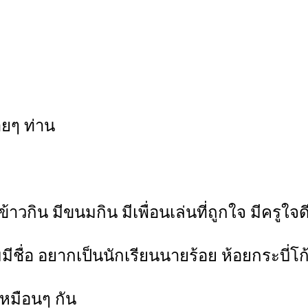
ายๆ ท่าน
้าวกิน มีขนมกิน มีเพื่อนเล่นที่ถูกใจ มีครูใจด
ชื่อ อยากเป็นนักเรียนนายร้อย ห้อยกระบี่โก
หมือนๆ กัน