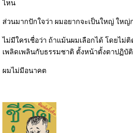
ไหน
ส่วนมากปักใจว่า ผมอยากจะเป็นใหญ่ ใหญ่กว่าท
ไม่มีใครเชื่อว่า ถ้าแม้นผมเลือกได้ โดยไม
เพลิดเพลินกับธรรมชาติ ตั้งหน้าตั้งตาปฏิบั
ผมไม่มีอนาคต