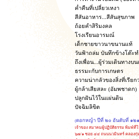
ค่ำคืนที่เปลี่ยวเหงา
สีสันอาหาร...สีสันสุขภาพ
ถ้อยคำสิริมงคล
โรงเรียนอารมณ
เด็กชายขาวนาขนานแท้
วันฟ้าถล่ม บันทึกข้างโต๊ะ
ถึงเพื่อน...ผู้ร่วมเดินทา
ธรรมะกับการเกษตร
ความน่ากลัวของสิ่งที่เรียกว
ผู้กล้าเสียสละ
(อัมพชาดก)
ปลูกฝันไว้ในแผ่นดิน
ปัจฉิมลิขิต
ดอกหญ้า ปีที่ ๒๐ อันดับที่ 
(
เจ้าของ สมาคมผู้ปฏิบัติธรรม พิมพ์ที่โ
๖๗/๑
ซอย ๔๔
ถนนนวมินทร์ คลองกุ่