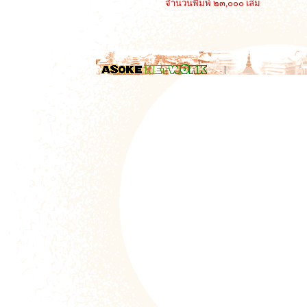
จำนวนพิมพ์ ๒๓,๐๐๐ เล่ม
.
|