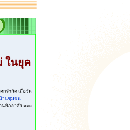
่ ในยุค
กจำกัด เมื่อวัน
่บ้านชุมชน
บ้านพักอาศัย ๑๑๐