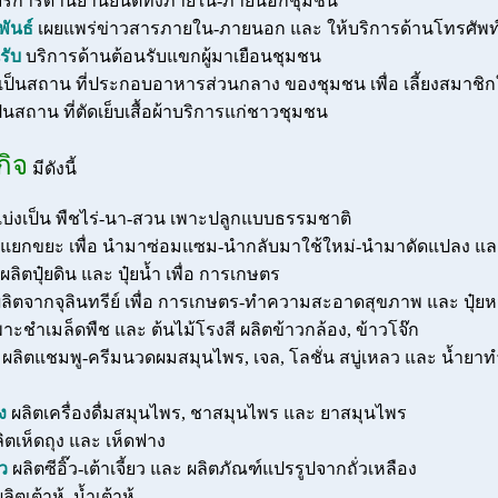
ริการด้านยานยนต์ทั้งภายใน-ภายนอกชุมชน
ันธ์
เผยแพร่ข่าวสารภายใน-ภายนอก และ ให้บริการด้านโทรศัพท
รับ
บริการด้านต้อนรับแขกผู้มาเยือนชุมชน
เป็นสถาน ที่ประกอบอาหารส่วนกลาง ของชุมชน เพื่อ เลี้ยงสมาชิ
็นสถาน ที่ตัดเย็บเสื้อผ้าบริการแก่ชาวชุมชน
ิจ
มีดังนี้
บ่งเป็น พืชไร่-นา-สวน เพาะปลูกแบบธรรมชาติ
แยกขยะ เพื่อ นำมาซ่อมแซม-นำกลับมาใช้ใหม่-นำมาดัดแปลง และ
ผลิตปุ๋ยดิน และ ปุ๋ยน้ำ เพื่อ การเกษตร
ลิตจากจุลินทรีย์ เพื่อ การเกษตร-ทำความสะอาดสุขภาพ และ ปุ๋ย
พาะชำเมล็ดพืช และ ต้นไม้โรงสี ผลิตข้าวกล้อง, ข้าวโจ๊ก
ผลิตแชมพู-ครีมนวดผมสมุนไพร, เจล, โลชั่น สบู่เหลว และ น้ำย
ง
ผลิตเครื่องดื่มสมุนไพร, ชาสมุนไพร และ ยาสมุนไพร
ิตเห็ดถุง และ เห็ดฟาง
ว
ผลิตซีอิ๊ว-เต้าเจี้ยว และ ผลิตภัณฑ์แปรรูปจากถั่วเหลือง
ลิตเต้าหู้, น้ำเต้าหู้