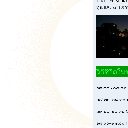
ทำการค้าขายภาย
ทุน และ ๔. แจก
วิถีชีวิตใ
๐๓.๓๐ - ๐๕.๓๐ น.
๐๕.๓๐–๐๘.๓๐ น
๐๙.๐๐–๑๐.๓๐ น
๑๓.๐๐–๑๗.๐๐ น