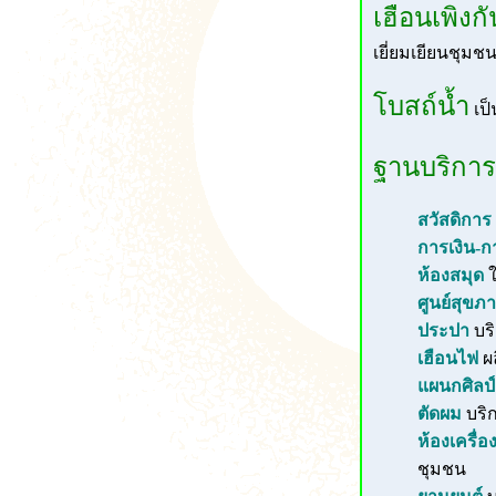
เฮือนเพิงก
เยี่ยมเยียนชุมช
โบสถ์น้ำ
เป็
ฐานบริการ
สวัสดิการ
การเงิน-ก
ห้องสมุด
ใ
ศูนย์สุขภ
ประปา
บริ
เฮือนไฟ
ผ
แผนกศิลป์
ตัดผม
บริ
ห้องเครื่อ
ชุมชน