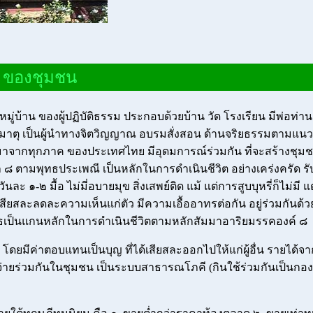
 ของชุมชน
นหมู่บ้าน ของผู้ปฏิบัติธรรม ประกอบด้วยบ้าน วัด โรงเรียน มีพ่อท่
าตุ เป็นผู้นำทางจิตวิญญาณ อบรมสั่งสอน ด้านจริยธรรมตามแ
ี่นี่มาจากทุกภาค ของประเทศไทย มีอุดมการณ์ร่วมกัน ที่จะสร้างชุ
ีล ๘ ตามพุทธประเพณี เป็นหลักในการดำเนินชีวิต อย่างเคร่งครัด 
ันละ ๑-๒ มื้อ ไม่มี่อบายมุข สิ่งเสพย์ติด แม้ แต่การสูบบุหรี่ก็ไม่มี 
เสียสละลดละความเห็นแก่ตัว มีความเอื้ออาทรต่อกัน อยู่ร่วมกัน
ทธเป็นแกนหลักในการดำเนินชีวิตตามหลักสัมมาอาริยมรรคองค์ ๘
ดยมีค่าตอบแทนเป็นบุญ ที่ได้เสียสละออกไปให้แก่ผู้อื่น รายได้จ
จ่ายร่วมกันในชุมชน เป็นระบบสาธารณโภคี (กินใช้ร่วมกันเป็นก