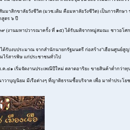
งสัมมาสิกขาลัยวังชีวิต (มวช.เดิม คือมหาลัยวังชีวิต) เป็นการศึกษา
สูตร ๖ ปี
.๓๙ (งานมหาปวารณาครั้ง ที่ ๑๕) ได้รับมติจากหมู่สมณะ ชาวอโศ
้รับงบประมาณ จากสำนักนายกรัฐมนตรี ก่อสร้าง”เฮือนศูนย์สูญ” เพ
มไร้สารพิษ แก่ประชาชนทั่วไป
.ค.๔๑ เริ่มจัดงานประเพณีปีใหม่ ตลาดอาริยะ ขายสินค้าต่ำกว่าทุ
นาวาบุญนิยม มีเรือต่างๆ ที่ญาติธรรมซื้อบริจาค เพื่อ มาทำประโย