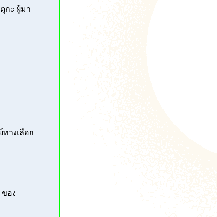
ุกะ ผู้มา
์ทางเลือก
ร ของ