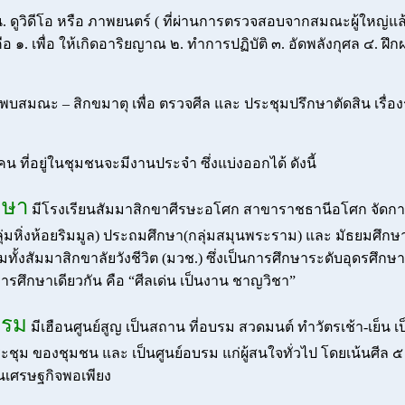
 ดูวิดีโอ หรือ ภาพยนตร์ ( ที่ผ่านการตรวจสอบจากสมณะผู้ใหญ่แล้
อ ๑. เพื่อ ให้เกิดอาริยญาณ ๒. ทำการปฏิบัติ ๓. อัดพลังกุศล ๔. ฝึกฝ
พบสมณะ – สิกขมาตุ เพื่อ ตรวจศีล และ ประชุมปรึกษาตัดสิน เรื่อง
น ที่อยู่ในชุมชนจะมีงานประจำ ซึ่งแบ่งออกได้ ดังนี้
กษา
มีโรงเรียนสัมมาสิกขาศีรษะอโศก สาขาราชธานีอโศก จัดการ
ลุ่มหิ่งห้อยริมมูล) ประถมศึกษา(กลุ่มสมุนพระราม) และ มัธยมศึก
ทั้งสัมมาสิกขาลัยวังชีวิต (มวช.) ซึ่งเป็นการศึกษาระดับอุดรศึกษา
รศึกษาเดียวกัน คือ “ศีลเด่น เป็นงาน ชาญวิชา”
บรม
มีเฮือนศูนย์สูญ เป็นสถาน ที่อบรม สวดมนต์ ทำวัตรเช้า-เย็น 
ระชุม ของชุมชน และ เป็นศูนย์อบรม แก่ผู้สนใจทั่วไป โดยเน้นศีล 
เศรษฐกิจพอเพียง