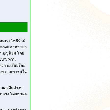
านสมณะโพธิรักษ์
นวทางพุทธศาสนา
มชนบุญนิยม โดย
รับประทาน
แต่งกายเรียบร้อย
ด้วยความเคารพใน
ากผลผลิตต่างๆ
องกลาง โดยทุกคน