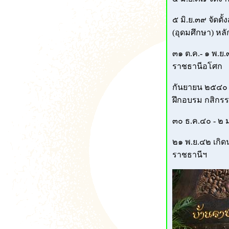
๕ มิ.ย.๓๙ จัดตั้
(อุดมศึกษา) หลัก
๓๑ ต.ค.- ๑ พ.ย
ราชธานีอโศก
กันยายน ๒๕๔๐ ได
ฝึกอบรม กสิกรร
๓๐ ธ.ค.๔๐ - ๒ ม
๒๑ พ.ย.๔๒ เกิด
ราชธานีฯ