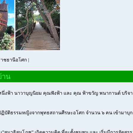
ราชธานีอโศก
|
บ้าน
นึ่งฟ้า นาวาบุญนิยม คุณฟังฟ้า และ คุณ ฟ้าขวัญ พนากานต์ บริจา
ปฏิบัติธรรมหญิงจากพุทธสถานศีรษะอโศก จำนวน ๖ คน เข้ามาบุก
น”สมาธิสมโภช” เกิดความคิด ที่จะตั้งชุมชน และ เริ่มมีการจัดสรร 