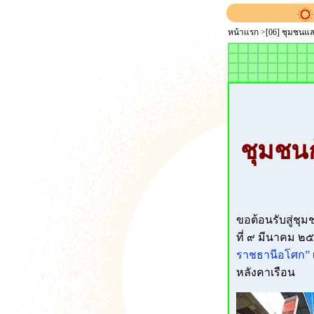
หน้าแรก
>
[06] ชุมชนแ
ชุมชนก
ขอต้อนรับสู่ชุ
ที่ ๙ มีนาคม ๒๕
ราชธานีอโศก”
หลังคาเรือน