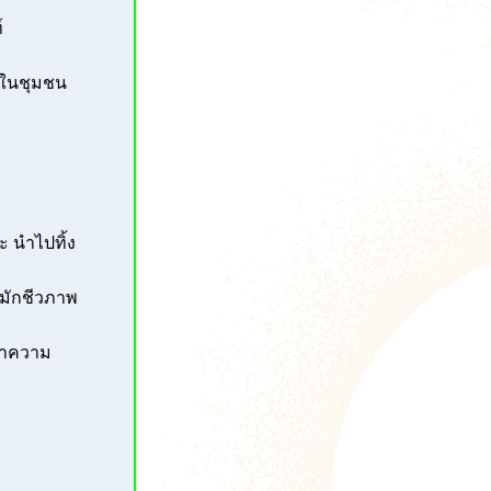
์
กในชุมชน
 นำไปทิ้ง
หมักชีวภาพ
าทำความ