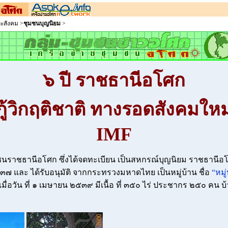
ละสังคม
>
ชุมชนบุญนิยม
>
๖ ปี ราชธานีอโศก
ู้วิกฤติชาติ ทางรอดสังคมใหม
IMF
มชนราชธานีอโศก ซึ่งได้จดทะเบียน เป็นสหกรณ์บุญนิยม ราชธานีอโศ
๓๗ และ ได้รับอนุมัติ จากกระทรวงมหาดไทย เป็นหมู่บ้าน ชื่อ
“หมู
เมื่อวัน ที่ ๑ เมษายน ๒๕๓๙ มีเนื้อ ที่ ๓๕๐ ไร่ ประชากร ๒๕๐ คน 