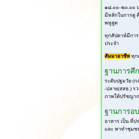
๑๘.๐๐–๒๐.๐๐ น.
มีหลักในการดู คื
พหูสูต
ทุกสัปดาห์มีการ
ประจำ
สัมมาอาชีพ
ทุกค
ฐานการศึ
ระดับปฐมวัย (ก
-ปลาย(สสธ.) รวม
ภาพใต้ปรัชญากา
ฐานการอ
อาหาร เป็น ที่ป
และ พาทำชุมชน