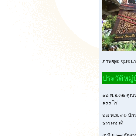
ภาพชุด:
ชุมชน
ประวัติหมู่
๑๒ พ.ย.๓๒ คุณห
๑๐๐ ไร่
๒๗ พ.ย. ๓๖ นัก
ธรรมชาติ
๕ มิ.ย.๓๗ จัดงา