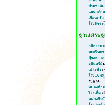
ยานยนต์
บ
ประชาสัมพ
แผนกต้อน
เฮือนครัว
โรงจักร
เป
ฐานเศรษฐก
กสิกรรม
แ
ขยะวิทยา
ปุ๋ยสะอาด
จุลินทรีย์
ผ
เพาะชำ
เ
โรงแชมพู
สะอาด
หม่องค้าผ
โรงเห็ด
ผล
หม่องกิจถั่
โรงเต้าหู้
ผ