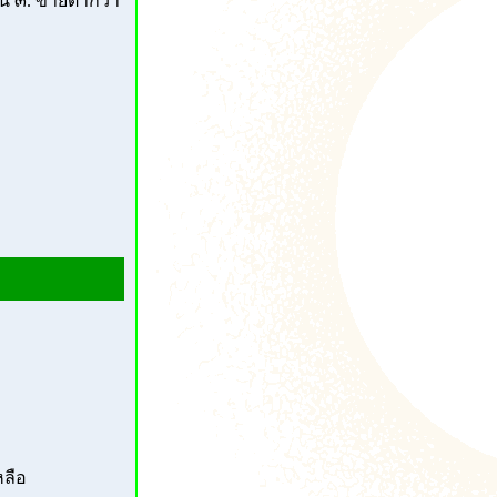
น ๓. ขายต่ำกว่า
ลือ