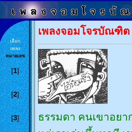
เพลงจอมโจรบัณฑิต
เลือก
เพลง
หมายเลข
[
1
]
[
2
]
ธรรมดา คนเขาอยากใ
[
3
]