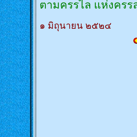
ตามครรไล แห่งครร
๑ มิถุนายน ๒๕๒๔