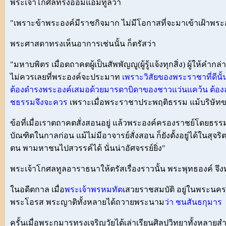
พระเจ้าโกศลทรงอ้อมแอ้มทูลว่า
"เพราะข้าพระองค์มีราชกิจมาก ไม่มีโอกาสที่จะมาเข้าเฝ้าพระอ
พระศาสดาทรงเห็นอาการเช่นนั้น ก็ตรัสว่า
"มหาบพิตร เมื่อตถาคตผู้เป็นสัพพัญญู(ผู้รู้แจ้งทุกสิ่ง) ผู้ให้คำกล
ไม่ควรเลยที่พระองค์จะประมาท
เพราะวิสัยของพระราชาที่ดีนั
ต้องดำรงพระองค์เสมอด้วยมารดาบิดาของชาวแว่นแคว้น ต้อง
ชธรรมจึงจะควร
เพราะเมื่อพระราชาประพฤติธรรม แม้บริษั
ข้อที่เมื่อเราตถาคตสั่งสอนอยู่ แล้วพระองค์ครองราชย์โดยธรรมได
บัณฑิตในกาลก่อน แม้ไม่มีอาจารย์สั่งสอน ก็ยังตั้งอยู่ได้ในส
ตน พามหาชนไปสวรรค์ได้ นั่นน่าอัศจรรย์ยิ่ง"
พระเจ้าโกศลทูลอาราธนาให้ตรัสเรื่องราวนั้น พระพุทธองค์ จึง
ในอดีตกาล เมื่อ
พระเจ้าพรหมทัต
เสวยราชสมบัติ อยู่ในพระน
พระโอรส พระญาติทั้งหลายได้ถวายพระนาม
ว่า ชนสันธกุมาร
ครั้นเมื่อพระกุมารทรงเจริญวัยได้เล่าเรียนศิลปวิทยาทั้งหลายส