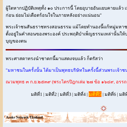
ผู้ใดหากปฏิบัติเหตุทั้ง ๑๐ ประการนี้ โดยอุบายอันแยบคายแล้ว เมื
ก่อน ย่อมไม่เดือดร้อนใจในภายหลังอย่างแน่นอน"
พระเจ้าชนสันธราชทรงสอนธรรม แม้โดยทำนองนี้แก้หมู่มหาชนทุ
ตั้งอยู่ในคำสอนของพระองค์ ประพฤติบำเพ็ญธรรมเหล่านั้นให้บร
บุญของตน
พระศาสดาทรงนำชาดกนี้มาแสดงจบแล้ว ก็ตรัสว่า
"มหาชนในครั้งนั้น ได้มาเป็นพุทธบริษัทในครั้งนี้ส่วนพระเจ้
ณวมพุทธ ๓ ก.ย.๒๕๓๙ (พระไตรปิฎกเล่ม ๒๗ ข้อ ๑๖๔๙, อรรถ
มติที่5
มติที่1
|
มติที่2
|
มติที่3
|
มติที่4
|
|
มติที่6
|
มติท
Asoke Network Thailand