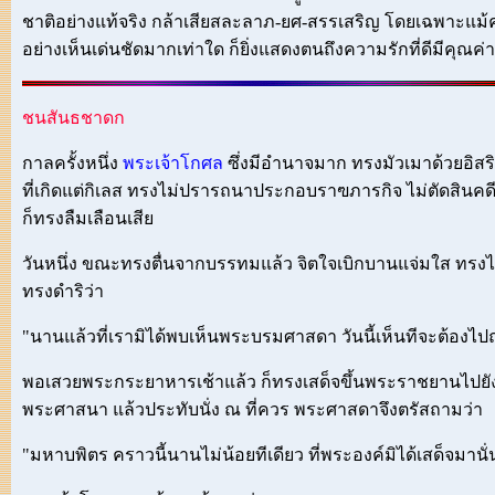
ชาติอย่างแท้จริง กล้าเสียสละลาภ-ยศ-สรรเสริญ โดยเฉพาะแม
อย่างเห็นเด่นชัดมากเท่าใด ก็ยิ่งแสดงตนถึงความรักที่ดีมีคุณค่า
ชนสันธชาดก
กาลครั้งหนึ่ง
พระเจ้าโกศล
ซึ่งมีอำนาจมาก ทรงมัวเมาด้วยอิสร
ที่เกิดแต่กิเลส ทรงไม่ปรารถนาประกอบราฃภารกิจ ไม่ตัดสินคดี 
ก็ทรงลืมเลือนเสีย
วันหนึ่ง ขณะทรงตื่นจากบรรทมแล้ว จิตใจเบิกบานแจ่มใส ทรงได้
ทรงดำริว่า
"นานแล้วที่เรามิได้พบเห็นพระบรมศาสดา วันนี้เห็นทีจะต้องไ
พอเสวยพระกระยาหารเช้าแล้ว ก็ทรงเสด็จขึ้นพระราชยานไปยังพ
พระศาสนา แล้วประทับนั่ง ณ ที่ควร พระศาสดาจึงตรัสถามว่า
"มหาบพิตร คราวนี้นานไม่น้อยทีเดียว ที่พระองค์มิได้เสด็จมานั