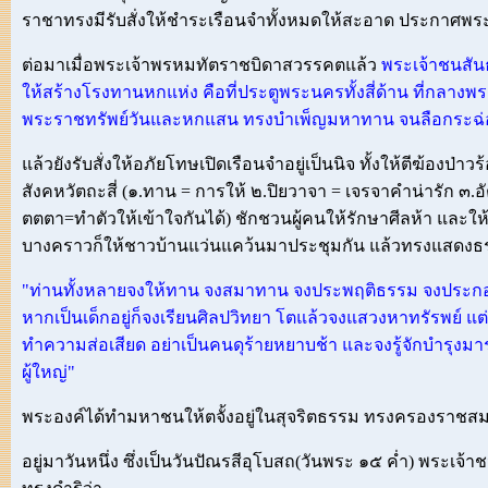
ราชาทรงมีรับสั่งให้ชำระเรือนจำทั้งหมดให้สะอาด ประกาศพ
ต่อมาเมื่อพระเจ้าพรหมทัตราชบิดาสวรรคตแล้ว
พระเจ้าชนสันธ
ให้สร้างโรงทานหกแห่ง คือที่ประตูพระนครทั้งสี่ด้าน ที่กลาง
พระราชทรัพย์วันและหกแสน ทรงบำเพ็ญมหาทาน จนลือกระฉ่อ
แล้วยังรับสั่งให้อภัยโทษเปิดเรือนจำอยู่เป็นนิจ ทั้งให้ตีฆ้อง
สังคหวัตถะสี่ (๑.ทาน = การให้ ๒.ปิยวาจา = เจรจาคำน่ารัก ๓
ตตตา=ทำตัวให้เข้าใจกันได้) ชักชวนผู้คนให้รักษาศีลห้า และให
บางคราวก็ให้ชาวบ้านแว่นแคว้นมาประชุมกัน แล้วทรงแสดงธ
"ท่านทั้งหลายจงให้ทาน จงสมาทาน จงประพฤติธรรม จงปร
หากเป็นเด็กอยู่ก็จงเรียนศิลปวิทยา โตแล้วจงแสวงหาทรัรพย์ แ
ทำความส่อเสียด อย่าเป็นคนดุร้ายหยาบช้า และจงรู้จักบำรุงม
ผู้ใหญ่"
พระองค์ได้ทำมหาชนให้ตจั้งอยู่ในสุจริตธรรม ทรงครองราชสมบ
อยู่มาวันหนึ่ง ซึ่งเป็นวันปัณรสีอุโบสถ(วันพระ ๑๕ ค่ำ) พระ