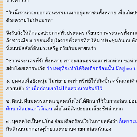
ทรงดำริว่า
"วันนี้เราน่าจะบอกสอนธรรมแมก่อยู่มหาชนทั้งหลาย เพื่อเกิดประโ
ด้วยความไม่ประมาท"
จึงรับสั่งให้ตีกลองประกาศทั่วประนคร เรียนชาวพระนครทั้งหม
ถึงชาวเมืองยากจนเข็ญใจจากทั่วสารทิศ ให้มาประชุมกัน ณ ท
นั่งบนบัลลังก์อันประเสริฐ ตรัสกับมหาชนว่า
"ชาวพระนครที่รักทั้งหลาย เราจะสอนธรรมแก่พวกท่าน ขอท่านทั
สดับโดยเคารพเกิด
ว่า เหตุที่จะทำให้จิตเดือดร้อนนั้น มีอยู่ ๑๐
๑. บุคคลเมื่อยังหนุ่ม ไม่พยายามทำทรีพย์ให้เกิดขึ้น ครั้นแนก่
ภายหลัง
ว่า เมื่อก่อนเราไม่ได้แสวงหาทรัพย์ไว้
๒. ศิลปะที่สมควรแก่ตน บุคคลใดไม่ได้ศึกษาไว้ในกาลก่อน ย่อ
ศึกษาศิลปะเอาไว้ก่อน
เมื่อไม่มีศิลปะย่อมเลี้ยงชีพลำบาก
๓. บุคคลใดเป็นคนโกง ย่อมเดือดร้อนใจในภายหลังว่า
ก็เพราะ
กินสินบนมาก่อนดุร้ายและหยาบคายมาก่อนนั่นเอง