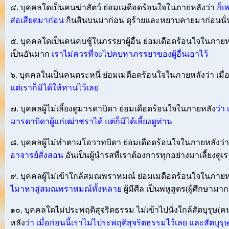
๔. บุคคลใดเป็นคนฆ่าสัตว์ ย่อมเมดือดร้อนใจในภายหลังว่า
ก็เ
ส่อเสียดมาก่อน
กินสินบนมาก่อน ดุร้ายและหยาบคายมาก่อนนั่
๕. บุคคลใดเป็นคนคบชู้ในภรรยาผู้อื่น ย่อมเดือดร้อนใจในภายหลั
เป็นอันมาก
เราไม่ควรที่จะไปคบหาภรรยาของผู้อื่นเอาไว้
๖. บุคคลในเป็นคนตระหนี่ ย่อมเมดือดร้อนใจในภายหลังว่า เมื่
แต่เราก็มิได้ให้ทานไว้เลย
๗. บุคคลผู้ไม่เลี้ยงดูมารดาบิดา ย่อมเดือดร้อนใจในภายหลัง
ว่า
มารดาบิดาผู้แก่เฒ่าชราได้ แต่ก็มิได้เลี้ยงดูท่าน
๘. บุคคลผู้ไม่ทำตามโอวาทบิดา ย่อมเดือดร้อนใจในภายหลังว่
อาจารย์สั่งสอน
อันเป็นผู้นำรสที่เราต้องการทุกอย่างมาเลี้ยงดูเ
๙. บุคคลผู้ไม่เข้าใกล้สมณพราหมณ์ ย่อมเมดือดร้อนใจในภายห
ไมาหาสู่สมณพราหมณ์ทั้งหลาย
ผู้มีศีล เป็นพหูสูตร(ผู้ศึกษามา
๑๐. บุคคลใดไม่ประพฤติสุจริตธรรม ไม่เข้าไปนั่งใกล้สัตบุรุษ(ค
หลัง
ว่า เมื่อก่อนนี้เราไม่ไประพฤติสุจริตธรรมไว้เลย และสัตบุรุษ