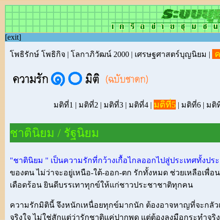
[
exit
]
ค
โพธิรักษ์ โพธิกิจ
|
โลกาภิวัฒน์ 2000
|
เศรษฐศาสตร์บุญนิยม
|
มติที่5
มติที่1
|
มติที่2
|
มติที่3
|
มติที่4
|
|
มติที่6
|
มติท
ชาตินิยม / รัฐนิยม
"ชาตินิยม " เป็นความรักที่กว้างเกื้อไกลออกไปสู่ประเทศทั้งประ
ของตน ไม่ว่าจะอยู่เหนือ-ใต้-ออก-ตก รักทั้งหมด ช่วยเหลือเพื่
เดือดร้อน ยินดีบรรเทาทุกข์ให้แก่ชาวประชาชาติทุกคน
ความรักมิตินี้ จึงหนักเหนื่อยทุกข์มากนัก ต้องอาจหาญที่จะกลัว
จริงใจ ไม่ใช่สักแต่ว่ารักชาติแค่ปากพูด แต่ต้องลงมือกระทำจริงจ