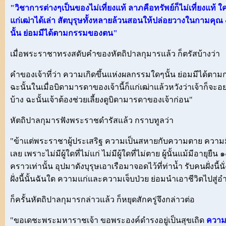
"วิชาการต่างๆเป็นของไม่เที่ยงแท้ ลาภคือทรัพย์ก็ไม่เที่ยงแ
แก่เฒ่าได้เล่า สัตบุรุษทั้งหลายล้วนสอนให้ปล่อยวางในกามคุ
นั้น ย่อมมีได้ตามกรรมของตน"
เมื่อพระราชาทรงสดับคำของหัตถิปาลกุมารแล้ว ก็ตรัสบ้างว่า
คำของเจ้าที่ว่า ความเกิดขึ้นแห่งผลกรรมใดๆนั้น ย่อมมีได้ต
ฉะนั้นในเมื่อบิดามารดาของเจ้านี้ก็แก่เฒ่าแล้วหวังว่าเจ้าก็จะอ
บ้าง ฉะนั้นเจ้าต้องช่วยเลี้ยงดูบิดามารดาของเจ้าก่อน"
หัตถิปาลกุมารฟังพระราชดำรัสแล้ว กราบทูลว่า
"ข้าแต่พระราชาผู้ประเสริฐ ความเป็นสหายกับความตาย ความมีไม
เลย เพราะไม่มีผู้ใดที่ไม่แก่ ไม่มีผู้ใดที่ไม่ตาย ผู้นั้นแม้มีอายุย
คราวเท่านั้น อุปมาดังบุรุษเอาเรือมาจอดไว้ที่ท่าน้ำ รับคนฝั่งนี้น
ฝั่งนี้นั้นฉันใด ความแก่และความเจ็บป่วย ย่อมนำเอาชีวิตไปสู่
ก็ครั้นหัตถิปาลกุมารกล่าวแล้ว ก็หยุดสักครู่จึงกล่าวต่อ
"ขอเดชะพระมหาราชเจ้า ขอพระองค์ดำรงอยู่เป็นสุขเถิด
ความ