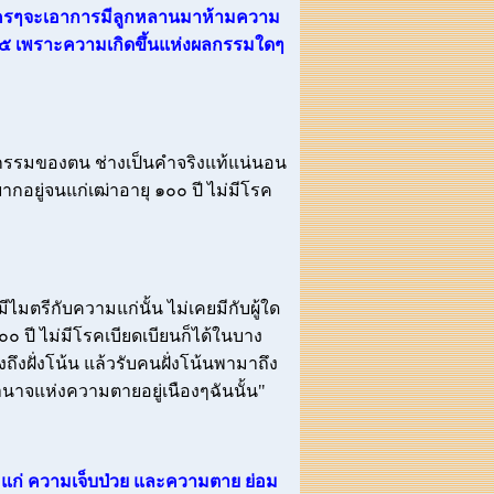
ท้ ใครๆจะเอาการมีลูกหลานมาห้ามความ
ณ ๕ เพราะความเกิดขึ้นแห่งผลกรรมใดๆ
ามกรรมของตน ช่างเป็นคำจริงแท้แน่นอน
ยากอยู่จนแก่เฒ่าอายุ ๑๐๐ ปี ไม่มีโรค
ตรีกับความแก่นั้น ไม่เคยมีกับผู้ใด
ืน ๑๐๐ ปี ไม่มีโรคเบียดเบียนก็ได้ในบาง
ั่งถึงฝั่งโน้น แล้วรับคนฝั่งโน้นพามาถึง
อำนาจแห่งความตายอยู่เนืองๆฉันนั้น"
แก่ ความเจ็บป่วย และความตาย ย่อม