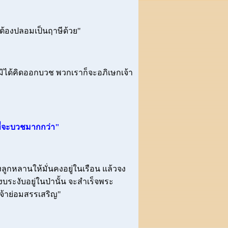
งต้องปลอมเป็นฤาษีด้วย"
็มิได้คิดออกบวช พวกเราก็จะอภิเษกเจ้า
ที่จะบวชมากกว่า"
งลูกหลานให้มั่นคงอยู่ในเรือน แล้วจง
งบระงับอยู่ในป่านั้น จะสำเร็จพระ
ยเจ้าย่อมสรรเสริญ"