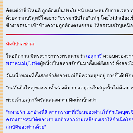
คิดแต่ว่าสิ่งไหนดี ถูกต้องเป็นประโยชน์ เหมาะสมกับกาลเวลา ท
ด้วยความบริสุทธิ์ใจอย่าง "ธรรมาธิปไตย"แท้ๆ โดยไม่ลำเอียงเ
ข้าง"ธรรม" เข้าข้างความถูกต้องตรงธรรม ให้ธรรมเจริญเหนือ
หัตถิปาลชาดก
ในอดีตกาล มีพระราชาทรงพระนามว่า
เอสุการี
ครอบครองราชส
พราหมณ์ปุโรหิต
ผู้หนึ่งเป็นสหายรักกันมาตั้งแต่ยังเยาว์ ทั้งส
วันหนึ่งขณะที่ทั้งสองกำลังอารมณ์ดีมีความสุขอยู่ ต่างก็ได้ปรึก
"ยศอันยิ่งใหญ่ของเราทั้งสองมีมาก แต่บุตรสืบสกุลนั้นไม่มีเลย
พระเจ้าเอสุการีตรัสแสดงความคิดเห็นบ้างว่า
"สหายรัก เอาย่างนี้สิ หากภรรยาที่เรือนของท่านให้กำเนิดบุต
ครองราชสมบัติของเรา แต่ถ้าหากว่ามเหสีของเราให้กำเนิดโอ
สมบัติของท่านด้วย"