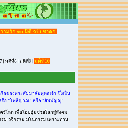
วามรัก ๑๐ มิติ ฉบับชาดก
มติที่10
่7
|
มติที่8
|
มติที่9
|
รือของพระสัมมาสัมพุทธเจ้า ซึ่งเป็น
 หรือ "โพธิญาณ" หรือ "สัพพัญญู"
ตว์โลก เพื่อโอบอุ้มช่วยโลกสู่สังคม
กายกรรม-วจีกรรม-มโนกรรม เพราะท่าน