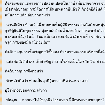
ทั้งสองจึงตกแต่งร่างกายปลอมแปลงเป็นฤาษี เที่ยวภิกขาจาร จนถ
เมื่อหัตถิปาลกุมารมีโอกาสได้พบเห็นฤาษีแล้ว ก็เกิดจิตปีติยินด
นมัสการ แล้วเอ่ยปากถามว่า
"นานทีเดียว ข้าพเจ้าเพิ่งเคยพบเห็นผู้มีผิวพรรณผ่องใสดังเทพมุ่
ฤาษีผู้ยินดีในคุณธรรม นุ่งห่มผ้าย้อมน้ำฝาด ผ้าคากรอง(ทำด้ว
อาสนะ(ที่นั่ง) รับน้ำ รับผ้าเช็ดเท้า และรับน้ำมันทาเท้า ข้าพเจ
กรุณารับของมีค่านี้ด้วยเถิด"
หัตถิปาลกุมารเชื้อเชิญฤาษีทั้งสอง ด้วยความเคารพศรัทธายิ่งนั
"แน่ะพ่อหัตถิปาละ เจ้าสำคัญว่าเราทั้งสองเป็นใครกัน จึงกล่าวอย
หัตถิปาลกุมารจึงตอบว่า
"ข้าพเจ้าคิดว่า ท่านเป็นฤาษีผู้มาจากหิมวันตประเทศ"
ปุโรหิตจึงบอกความจริงว่า
"พ่อคุณ… พวกเราไม่ใช่ฤาษีจริงๆหรอก นี้คือพระราชาเอสุการี เร