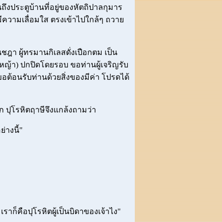
ึงประตูบ้านที่อยู่ของหัตถิปาลกุมาร
ี มีความเลื่อมใส ตรงเข้าไปใกล้ๆ ถวาย
นชฎา ผู้ทรมานกิเลสดั่งเปือกตม เป็น
ยหญ้า) ปกปิดโดยรอบ ขอท่านผู้เจริญรับ
้าขอต้อนรับท่านด้วยสิ่งของมีค่า โปรดได้
ก ปุโรหิตฤาษีจึงแกล้งถามว่า
่างนี้"
าก็คือปุโรหิตผู้เป็นบิดาของเจ้าไง"