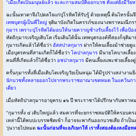
"เมื่อเกิดเป็นมนุษย์แล้ว จะละกามสมบัติออกบวช ตั้งแต่ยังมีวัยหนุ
ฉะนั้นเทวดาจึงไปดลใจแก่ปุโรหิตให้รับรู้ ด้วยเหตุนี้ ต้นไทรนั้
เทพบุตรผู้เป็นพี่ใหญ่
จุติมาบังเกิดในครรภ์ของนางพราหมณีภรรยาป
กุมาร เพราะปุโรหิตได้มอบให้นายควาญช้างรับเลี้ยงไว้ เพื่อป
หัตถิกุมารเจริญเติบโต เริ่มเดินได้นั้น เทพบุตรองค์ที่สองก็จุ
กุมารเกิดแล้วได้ชื่อว่า
อัสสปาลกุมาร
ฝากให้คนเลี้ยงม้าช่วยดู
เมื่อบุตรคนที่สามเกิดก็ได้ชื่อว่า
โคปาลกุมาร
มีนายโคบาลเลี้ยง
คนที่สี่เกิดแล้วก็ได้ชื่อว่า
อชปาลกุมาร
มีคนเลี้ยงแพะช่วยเลี้ยงดู
ครั้นกุมารทั้งสี่เมื่อเติบโตเจริญวัยเป็นหนุ่ม ได้มีรูปร่างสง่างามยิ่
นักบวชทั้งหลายออกไปจากพระราชอาณาเขตหมด ในแคว้นกาสิกรัฐ
เดียว
เมื่อหัตถิปาลกุมารอายุครบ ๑๖ ปี พระราชาได้ปรึกษากับพราหม
"กุมารทั้ง ๔ เติบใหญ่แล้ว สมควรที่จะยกราชสมบัติให้ครอบครอ
เหล่านี้ได้พบปะบรรพชิตเข้า ก็อาจจะพากันออกบวชเสีย ถ้าเป็น
วุ่นวายไปหมด
ฉะนั้นก่อนที่จะอภิเษกให้ เราทั้งสองต้องลงมือท