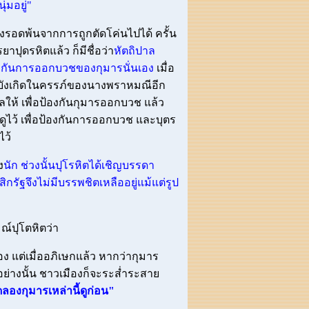
่มอยู่"
นจึงรอดพ้นจากการถูกตัดโค่นไปได้ ครั้น
ุดรหิตแล้ว ก็มีชื่อว่า
หัตถิปาล
้องกันการออกบวชของกุมารนั่นเอง
เมื่อ
ติมาบังเกิดในครรภ์ของนางพราหมณีอีก
แลให้ เพื่อป้องกันกุมารออกบวช แล้ว
ดูไว้ เพื่อป้องกันการออกบวช และบุตร
ไว้
ง
นัก ช่วงนั้นปุโรหิตได้เชิญบรรดา
จึงไม่มีบรรพชิตเหลืออยู่แม้แต่รูป
ณ์ปุโตหิตว่า
ง แต่เมื่ออภิเษกแล้ว หากว่ากุมาร
อย่างนั้น ชาวเมืองก็จะระส่ำระสาย
ดลองกุมารเหล่านี้ดูก่อน"