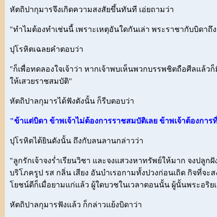
หัตถิปากุมารจึงเกิดความสงสัยขึ้นทันที เอ่ยถามว่า
"ทำไมต้องทำเช่นนี้ เพราะเหตุอันใดกันเล่า พระราชากับบิดาถึ
ปุโรหิตเฉลยคำตอบว่า
"ก็เพื่อทดลองใจเจ้าว่า หากเจ้าพบเห็นพวกบรรพชิตถือศีลแล้วก
ให้เสวยราชสมบัติ"
หัตถิปาลกุมารได้ฟังดังนั้น ก็รีบตอบว่า
"ข้าแต่บิดา ข้าพเจ้าไม่ต้องการราชสมบัติเลย ข้าพเจ้าต้องการ
ปุโรหิตได้ยินดังนั้น ถึงกับลนลานกล่าวว่า
"ลูกรักเจ้าจงร่ำเรียนวิชา และจงแสวงหาทรัพย์ให้มาก จงปลูกฝั
บริโภครูป รส กลิ่น เสียง อันบำเรอกามทั้งปวงก่อนเถิด กิจที่จะส
โยชน์ดีก็เมื่อยามแก่แล้ว ผู้ใดบวชในเวลาตอนนั้น ผู้นั้นพระอริ
หัตถิปาลกุมารฟังแล้ว ก็กล่าวแย้งบิดาว่า