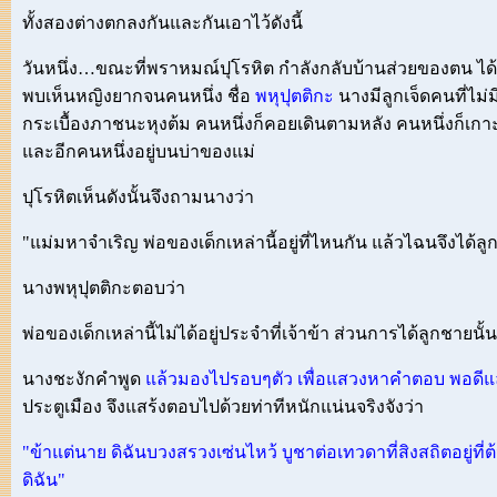
ทั้งสองต่างตกลงกันและกันเอาไว้ดังนี้
วันหนึ่ง…ขณะที่พราหมณ์ปุโรหิต กำลังกลับบ้านส่วยของตน ได้ผ่
พบเห็นหญิงยากจนคนหนึ่ง ชื่อ
พหุปุตติกะ
นางมีลูกเจ็ดคนที่ไม่
กระเบื้องภาชนะหุงต้ม คนหนึ่งก็คอยเดินตามหลัง คนหนึ่งก็เกาะนิ
และอีกคนหนึ่งอยู่บนบ่าของแม่
ปุโรหิตเห็นดังนั้นจึงถามนางว่า
"แม่มหาจำเริญ พ่อของเด็กเหล่านี้อยู่ที่ไหนกัน แล้วไฉนจึงได้ล
นางพหุปุตติกะตอบว่า
พ่อของเด็กเหล่านี้ไม่ได้อยู่ประจำที่เจ้าข้า ส่วนการได้ลูกชายนั
นางชะงักคำพูด
แล้วมองไปรอบๆตัว เพื่อแสวงหาคำตอบ พอดีแล
ประตูเมือง จึงแสร้งตอบไปด้วยท่าทีหนักแน่นจริงจังว่า
"ข้าแต่นาย ดิฉันบวงสรวงเซ่นไหว้ บูชาต่อเทวดาที่สิงสถิตอยู่ที่ต
ดิฉัน"