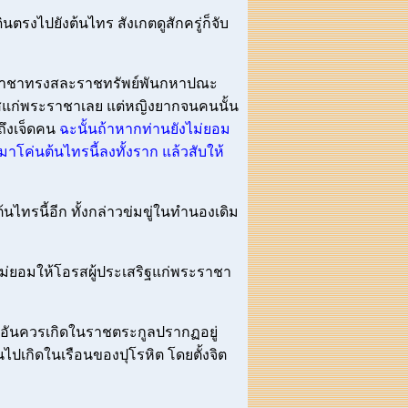
นตรงไปยังต้นไทร สังเกตดูสักครู่ก็จับ
พระราชาทรงสละราชทรัพย์พันกหาปณะ
อรสแก่พระราชาเลย แต่หญิงยากจนคนนั้น
ถึงเจ็ดคน
ฉะนั้นถ้าหากท่านยังไม่ยอม
าโค่นต้นไทรนี้ลงทั้งราก แล้วสับให้
้นไทรนี้อีก ทั้งกล่าวข่มขู่ในทำนองเดิม
ังไม่ยอมให้โอรสผู้ประเสริฐแก่พระราชา
ุญอันควรเกิดในราชตระกูลปรากฏอยู่
ไปเกิดในเรือนของปุโรหิต โดยตั้งจิต