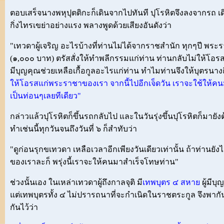
ตอบเสร็จนางพหุปุตติกะก็เดินจากไปทันที ปุโรหิตจึงลงจากรถ เดิ
กิ่งไทรเขย่าอย่างแรง พลางพูดด้วยเสียงอันดังว่า
"เทวดาผู้เจริญ อะไรบ้างที่ท่านไม่ได้จากราชสำนัก ทุกๆปี 
(๑,๐๐๐ บาท) ตรัสสั่งให้ทำพลีกรรมแก่ท่าน ท่านกลับไม่ให้โ
มีบุญคุณช่วยเหลือเกื้อกูลอะไรแก่ท่าน ทำไมท่านจึงให้บุตรนาง
ให้โอรสแก่พระราชาของเรา จากนี้ไปอีกเจ็ดวัน เราจะใช้ให้คนม
เป็นท่อนๆเลยทีเดียว"
กล่าวแล้วปุโรหิตก็ขึ้นรถกลับไป และในวันรุ่งขึ้นปุโรหิตก็มายังต
ทำเช่นนี้ทุกวันจนถึงวันที่ ๖ ก็สำทับว่า
"ดูก่อนรุกขเทวดา เหลือเวลาอีกเพียงวันเดียวเท่านั้น ถ้าท่านย
ของเราละก็ พรุ่งนี้เราจะให้คนมาสำเร็จโทษท่าน"
ช่วงนั้นเอง ในเหล่าเทวดาผู้ถึงกาลจุติ มี
เทพบุตร ๔ สหาย
ผู้มีบ
แต่เทพบุตรทั้ง ๔ ไม่ปรารถนาที่จะกำเนิดในราชตระกูล จึงพากัน
กันไว้ว่า