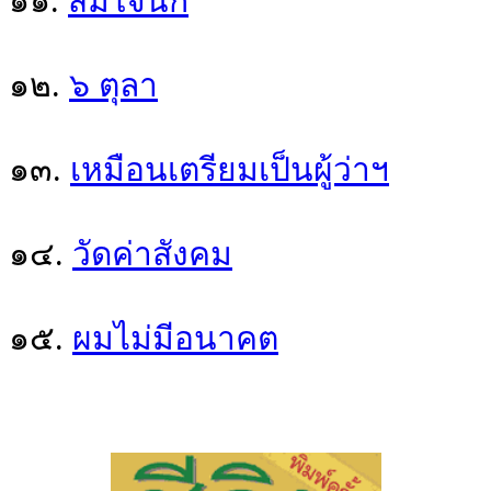
๑๑.
สมใจนึก
๑๒.
๖ ตุลา
๑๓.
เหมือนเตรียมเป็นผู้ว่าฯ
๑๔.
วัดค่าสังคม
๑๕.
ผมไม่มีอนาคต