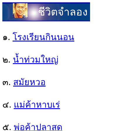
ชีวิตจำลอง
๑.
โรงเรียนกินนอน
๒.
น้ำท่วมใหญ่
๓.
สมัยหวอ
๔.
แม่ค้าหาบเร่
๕.
พ่อค้าปลาสด