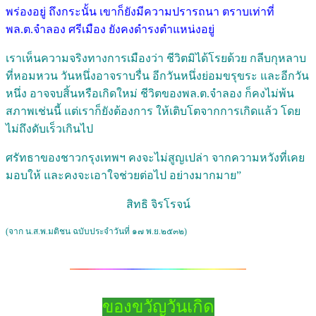
พร่องอยู่ ถึงกระนั้น เขาก็ยังมีความปรารถนา ตราบเท่าที่
พล.ต.จำลอง ศรีเมือง ยังคงดำรงตำแหน่งอยู่
เราเห็นความจริงทางการเมืองว่า ชีวิตมิได้โรยด้วย กลีบกุหลาบ
ที่หอมหวน วันหนึ่งอาจราบรื่น อีกวันหนึ่งย่อมขรุขระ และอีกวัน
หนึ่ง อาจจบสิ้นหรือเกิดใหม่ ชีวิตของพล.ต.จำลอง ก็คงไม่พ้น
สภาพเช่นนี้ แต่เราก็ยังต้องการ ให้เติบโตจากการเกิดแล้ว โดย
ไม่ถึงดับเร็วเกินไป
ศรัทธาของชาวกรุงเทพฯ คงจะไม่สูญเปล่า จากความหวังที่เคย
มอบให้ และคงจะเอาใจช่วยต่อไป อย่างมากมาย”
สิทธิ จิรโรจน์
(จาก น.ส.พ.มติชน ฉบับประจำวันที่ ๑๗ พ.ย.๒๕๓๒)
ของขวัญวันเกิด