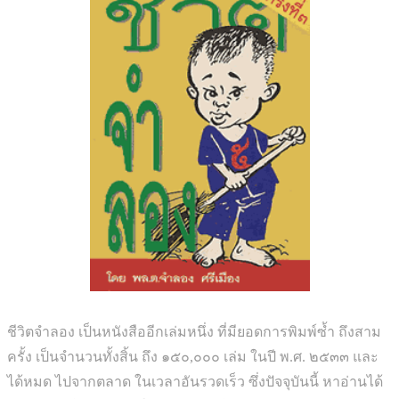
ชีวิตจำลอง เป็นหนังสืออีกเล่มหนึ่ง ที่มียอดการพิมพ์ซ้ำ ถึงสาม
ครั้ง เป็นจำนวนทั้งสิ้น ถึง ๑๕๐,๐๐๐ เล่ม ในปี พ.ศ. ๒๕๓๓ และ
ได้หมด ไปจากตลาด ในเวลาอันรวดเร็ว ซึ่งปัจจุบันนี้ หาอ่านได้