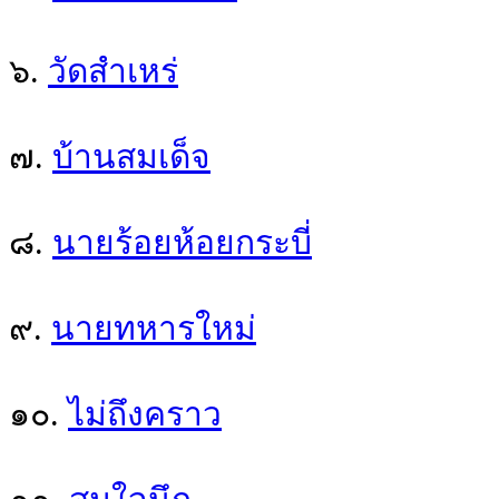
๖.
วัดสำเหร่
๗.
บ้านสมเด็จ
๘.
นายร้อยห้อยกระบี่
๙.
นายทหารใหม่
๑๐.
ไม่ถึงคราว