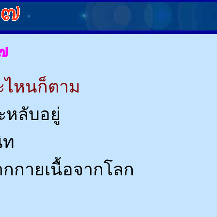
๗
าวะไหนก็ตาม
จะหลับอยู่
ิท
จากกายเนื้อจากโลก