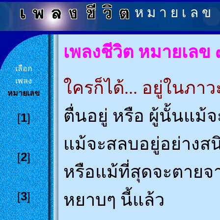
ห ม า ย เ ล ข
เพลงชีวิต หมายเลข 
เลือก
เพลง
ใครก็ได้... อยู่ในภ
หมายเลข
ตื่นอยู่ หรือ ผู้นั้นแม้
[
1
]
แม้จะสลบอยู่อย่างสน
[
2
]
หรือแม้ที่สุดจะตาย
[
3
]
หยาบๆ นี้แล้ว