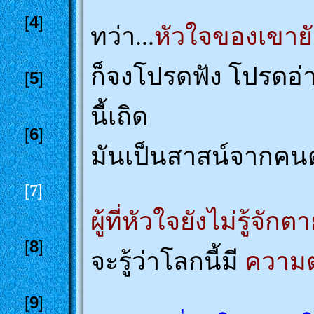
[
4
]
ทว่า...
หัวใจของเขายัง
ก็จงโปรดฟัง โปรดอ่า
[
5
]
นี้เถิด
[
6
]
มันเป็นสาสน์จากคนต
[
]
7
ผู้ที่หัวใจยังไม่รู้จักต
[
8
]
จะรู้ว่าโลกนี้มี
ความ
[
9
]