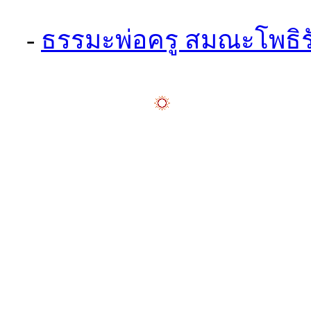
-
ธรรมะพ่อครู สมณะโพธิรั