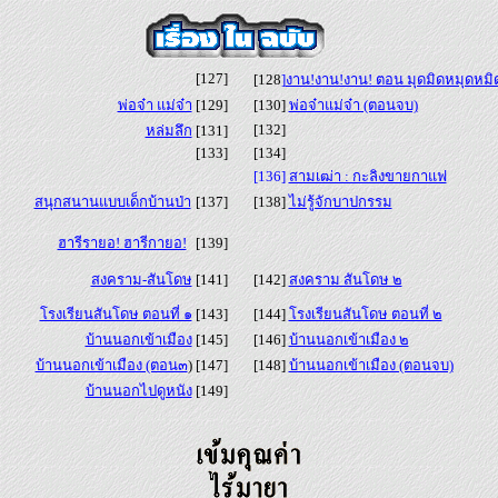
[127]
[128
]
งาน!งาน!งาน! ตอน มุดมิดหมุดหมิ
พ่อจ๋า แม่จ๋า
[129]
[130]
พ่อจ๋าแม่จ๋า (ตอนจบ)
[132]
หล่มลึก
[131]
[133]
[134]
[136]
สามเฒ่า : กะลิงขายกาแฟ
สนุกสนานแบบเด็กบ้านป่า
[137]
[138]
ไม่รู้จักบาปกรรม
ฮารีรายอ! ฮารีกายอ!
[139]
สงคราม-สันโดษ
[141]
[142]
สงคราม สันโดษ ๒
โรงเรียนสันโดษ ตอนที่ ๑
[143]
[144]
โรงเรียนสันโดษ ตอนที่ ๒
บ้านนอกเข้าเมือง
[145]
[146]
บ้านนอกเข้าเมือง ๒
บ้านนอกเข้าเมือง (ตอน๓
) [147]
[148]
บ้านนอกเข้าเมือง (ตอนจบ)
บ้านนอกไปดูหนัง
[149]